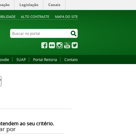
mação
Legislação
Canais
IBILIDADE
ALTO CONTRASTE
MAPA DO SITE
Buscar no portal
Buscar no portal
Facebook
Flickr
Instagram
YouTube
Twitter
oodle
SUAP
Portal Reitoria
Contato
atendem ao seu critério.
ar por