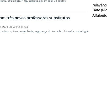
osofia
,
sociologia
,
ifmg
,
campus governador valadares
relevânc
Data (ma
Alfabeti
om três novos professores substitutos
cação
09/03/2018 10h49
ubstitutos
,
área
,
engenharia
,
segurança do trabalho
,
filosofia
,
sociologia
,