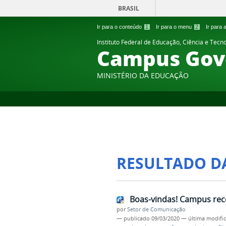
BRASIL
Ir para o conteúdo
1
Ir para o menu
2
Ir para
Instituto Federal de Educação, Ciência e Tecn
Campus Gov
MINISTÉRIO DA EDUCAÇÃO
RESULTADO D
Boas-vindas! Campus rece
por
Setor de Comunicação
—
publicado
09/03/2020
—
última modifi