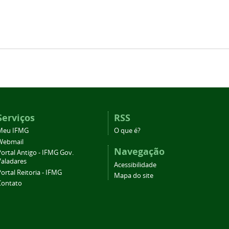
Serviços
RSS
Meu IFMG
O que é?
Webmail
Navegação
ortal Antigo - IFMG Gov.
Valadares
Acessibilidade
ortal Reitoria - IFMG
Mapa do site
Contato