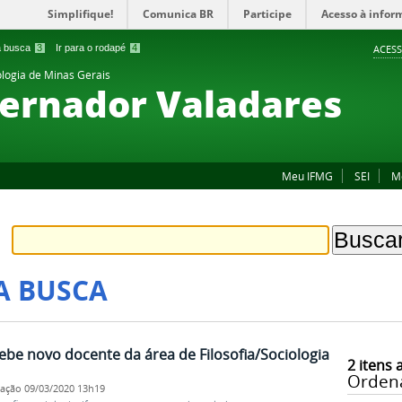
Simplifique!
Comunica BR
Participe
Acesso à infor
 a busca
3
Ir para o rodapé
4
ACESS
ologia de Minas Gerais
ernador Valadares
Meu IFMG
SEI
M
A BUSCA
be novo docente da área de Filosofia/Sociologia
2
itens 
Orden
cação
09/03/2020 13h19