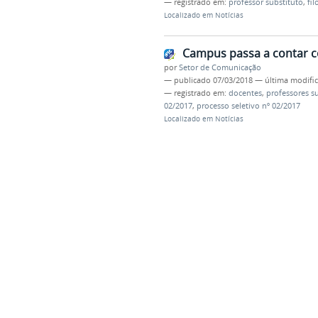
— registrado em:
professor substituto
,
fil
Localizado em
Notícias
Campus passa a contar c
por
Setor de Comunicação
—
publicado
07/03/2018
—
última modifi
— registrado em:
docentes
,
professores s
02/2017
,
processo seletivo nº 02/2017
Localizado em
Notícias