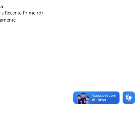
ia
is Recente Primeiro)
camente