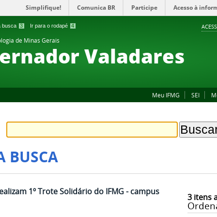
Simplifique!
Comunica BR
Participe
Acesso à infor
 a busca
3
Ir para o rodapé
4
ACESS
ologia de Minas Gerais
ernador Valadares
Meu IFMG
SEI
M
A BUSCA
alizam 1º Trote Solidário do IFMG - campus
3
itens 
Orden