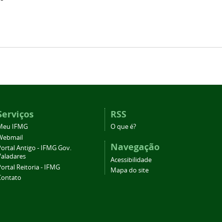
Serviços
RSS
Meu IFMG
O que é?
Webmail
Navegação
ortal Antigo - IFMG Gov.
Valadares
Acessibilidade
ortal Reitoria - IFMG
Mapa do site
Contato