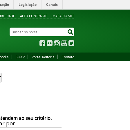
mação
Legislação
Canais
IBILIDADE
ALTO CONTRASTE
MAPA DO SITE
Buscar no portal
Buscar no portal
Facebook
Flickr
Instagram
YouTube
Twitter
oodle
SUAP
Portal Reitoria
Contato
atendem ao seu critério.
ar por