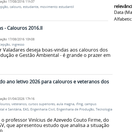
cação
17/08/2016 11h37
relevânc
epção
,
calouro
,
estudante
,
movimento estudantil
Data (ma
Alfabeti
 - Calouros 2016.II
cação
17/08/2016 10h08
cepção
,
ingresso
 Valadares deseja boas-vindas aos calouros dos
dução e Gestão Ambiental - é grande o prazer em
do ano letivo 2026 para calouros e veteranos dos
cação
01/04/2026 17h16
louros
,
veteranos
,
cursos superiores
,
aula magna
,
ifmg
,
campus
al e Sanitária
,
EAS
,
Engenharia Civil
,
Engenharia de Produção
,
Tecnologia
o professor Vinícius de Azevedo Couto Firme, do
V, que apresentou estudo que analisa a situação
io