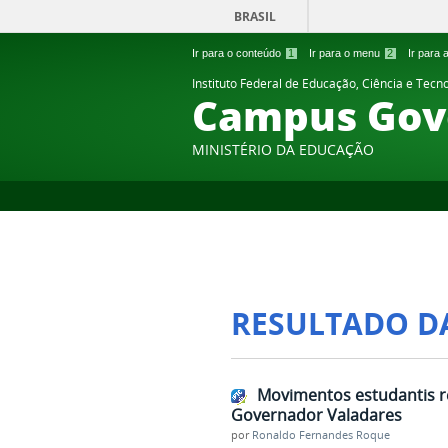
BRASIL
Ir para o conteúdo
1
Ir para o menu
2
Ir para
Instituto Federal de Educação, Ciência e Tecn
Campus Gov
MINISTÉRIO DA EDUCAÇÃO
RESULTADO D
Movimentos estudantis re
Governador Valadares
por
Ronaldo Fernandes Roque