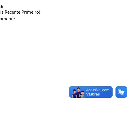
ia
is Recente Primeiro)
camente