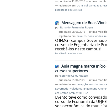
—
publicado
11/08/2016
—
última modifi
— registrado em:
trote
,
solidariedade
,
rec
Localizado em
Notícias
Mensagem de Boas Vindas
por
Ronaldo Fernandes Roque
—
publicado
08/08/2016
—
última modifi
— registrado em:
calouro
,
boas-vindas
,
re
O IFMG - campus Governador
cursos de Engenharia de Pro
recebê-los neste campus!
Localizado em
Notícias
Aula magna marca início 
cursos superiores
por
Setor de Comunicação
—
publicado
01/04/2026
—
última modifi
— registrado em:
recepção
,
estudantes
,
ca
governador valadares
,
Engenharia Ambient
em Gestão Ambiental
,
TGA
Evento teve como convidado 
curso de Economia da UFJF-G
socioeconômica do municíp