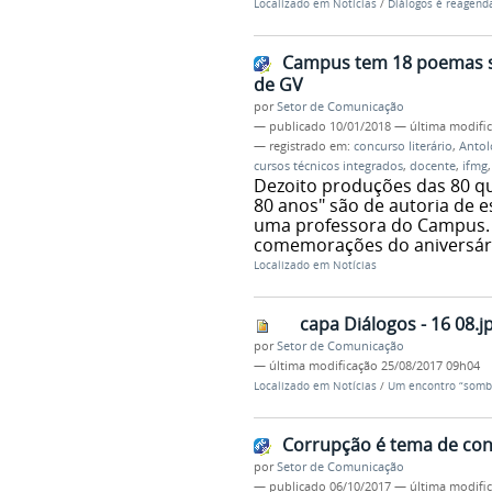
Localizado em
Notícias
/
Diálogos é reagend
Campus tem 18 poemas s
de GV
por
Setor de Comunicação
—
publicado
10/01/2018
—
última modifi
— registrado em:
concurso literário
,
Antol
cursos técnicos integrados
,
docente
,
ifmg
Dezoito produções das 80 qu
80 anos" são de autoria de 
uma professora do Campus. O
comemorações do aniversário
Localizado em
Notícias
capa Diálogos - 16 08.j
por
Setor de Comunicação
—
última modificação
25/08/2017 09h04
Localizado em
Notícias
/
Um encontro “sombri
Corrupção é tema de conc
por
Setor de Comunicação
—
publicado
06/10/2017
—
última modifi