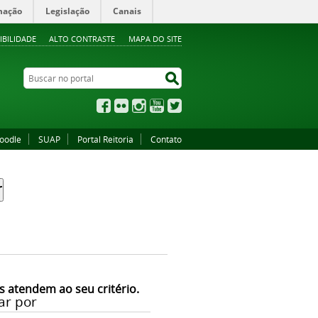
mação
Legislação
Canais
IBILIDADE
ALTO CONTRASTE
MAPA DO SITE
Buscar no portal
Buscar no portal
Facebook
Flickr
Instagram
YouTube
Twitter
oodle
SUAP
Portal Reitoria
Contato
s atendem ao seu critério.
ar por