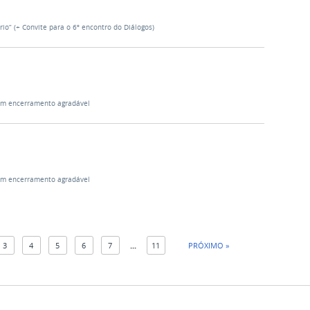
o” (+ Convite para o 6º encontro do Diálogos)
 Um encerramento agradável
 Um encerramento agradável
3
4
5
6
7
...
11
PRÓXIMO »