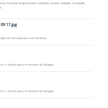
itura municipal de governador valadares
,
poesia
,
redação
,
corrupção
,
s
 09 17.jpg
anções de Chico Buarque e Los Hermanos
o” (+ Convite para o 6º encontro do Diálogos)
o” (+ Convite para o 6º encontro do Diálogos)