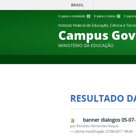
BRASIL
Ir para o conteúdo
1
Ir para o menu
2
Ir para
Instituto Federal de Educação, Ciência e Tecn
Campus Gov
MINISTÉRIO DA EDUCAÇÃO
RESULTADO D
banner dialogos 05-07
por
Ronaldo Fernandes Roque
—
última modificação
27/06/2017 19h30