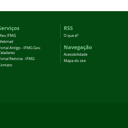
Serviços
RSS
Meu IFMG
O que é?
Webmail
Navegação
ortal Antigo - IFMG Gov.
Valadares
Acessibilidade
ortal Reitoria - IFMG
Mapa do site
Contato