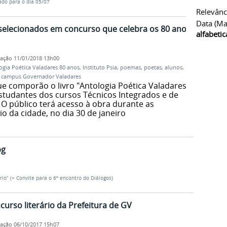
ado para o dia 05/07
Relevânc
Data (ma
elecionados em concurso que celebra os 80 anos
alfabeti
cação
11/01/2018 13h00
ogia Poética Valadares 80 anos
,
Instituto Psia
,
poemas
,
poetas
,
alunos
,
,
campus Governador Valadares
e comporão o livro "Antologia Poética Valadares
estudantes dos cursos Técnicos Integrados e de
 público terá acesso à obra durante as
 da cidade, no dia 30 de janeiro
pg
o” (+ Convite para o 6º encontro do Diálogos)
urso literário da Prefeitura de GV
cação
06/10/2017 15h07