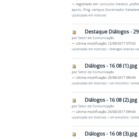
— registrado em:
concurso literário
,
prefe
apoio
,
ifmg
,
campus Governador Valadare
Localizado em
Notícias
Destaque Diálogos - 29
por
Setor de Comunicação
—
última modificação
12/09/2017 07h53
Localizado em
Notícias
/
Diálogos analisa c
Diálogos - 16 08 (1).jpg
por
Setor de Comunicação
—
última modificação
25/08/2017 09h04
Localizado em
Notícias
/
Um encontro “sombri
Diálogos - 16 08 (2).jpg
por
Setor de Comunicação
—
última modificação
25/08/2017 09h04
Localizado em
Notícias
/
Um encontro “sombri
Diálogos - 16 08 (3).jpg