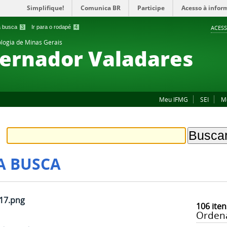
Simplifique!
Comunica BR
Participe
Acesso à infor
 a busca
3
Ir para o rodapé
4
ACESS
ologia de Minas Gerais
ernador Valadares
Meu IFMG
SEI
M
A BUSCA
-17.png
106
iten
Orden