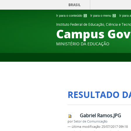
BRASIL
Ir para o conteúdo
1
Ir para o menu
2
Ir para
Instituto Federal de Educação, Ciência e Tecn
Campus Gov
MINISTÉRIO DA EDUCAÇÃO
RESULTADO D
Gabriel Ramos.JPG
por
Setor de Comunicação
—
última modificação
25/07/2017 09h18