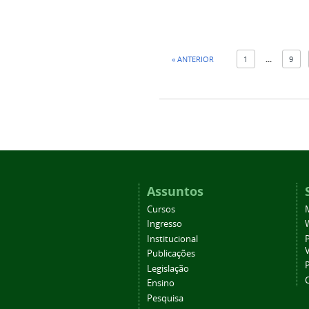
« ANTERIOR
1
...
9
Assuntos
Cursos
Ingresso
Institucional
P
Publicações
P
Legislação
Ensino
Pesquisa