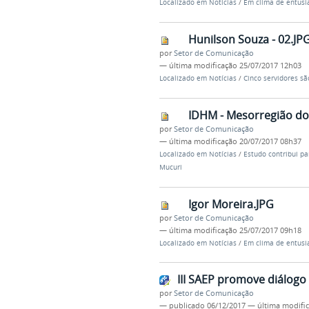
Localizado em
Notícias
/
Em clima de entusi
Hunilson Souza - 02.JP
por
Setor de Comunicação
—
última modificação
25/07/2017 12h03
Localizado em
Notícias
/
Cinco servidores s
IDHM - Mesorregião do
por
Setor de Comunicação
—
última modificação
20/07/2017 08h37
Localizado em
Notícias
/
Estudo contribui pa
Mucuri
Igor Moreira.JPG
por
Setor de Comunicação
—
última modificação
25/07/2017 09h18
Localizado em
Notícias
/
Em clima de entusi
III SAEP promove diálog
por
Setor de Comunicação
—
publicado
06/12/2017
—
última modifi