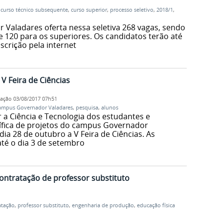
,
curso técnico subsequente
,
curso superior
,
processo seletivo
,
2018/1
,
Valadares oferta nessa seletiva 268 vagas, sendo
e 120 para os superiores. Os candidatos terão até
nscrição pela internet
 V Feira de Ciências
cação
03/08/2017 07h51
ampus Governador Valadares
,
pesquisa
,
alunos
 a Ciência e Tecnologia dos estudantes e
ífica de projetos do campus Governador
dia 28 de outubro a V Feira de Ciências. As
até o dia 3 de setembro
contratação de professor substituto
atação
,
professor substituto
,
engenharia de produção
,
educação física