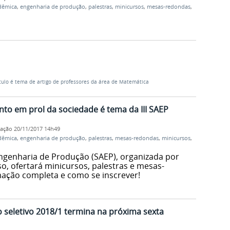
dêmica
,
engenharia de produção
,
palestras
,
minicursos
,
mesas-redondas
,
culo é tema de artigo de professores da área de Matemática
to em prol da sociedade é tema da III SAEP
cação
20/11/2017 14h49
dêmica
,
engenharia de produção
,
palestras
,
mesas-redondas
,
minicursos
,
ngenharia de Produção (SAEP), organizada por
o, ofertará minicursos, palestras e mesas-
ação completa e como se inscrever!
o seletivo 2018/1 termina na próxima sexta