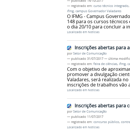
—
publicado
14/10/2017
— registrado em:
curso técnico integrado
ifmg
,
campus Governador Valadares
O IFMG - Campus Governador 
148 para os cursos técnicos 
o dia 20/10 para concluir a i
Localizado em
Notícias
Inscrições abertas para a
por
Setor de Comunicação
—
publicado
31/07/2017
—
última modifi
— registrado em:
feira de ciências
,
ifmg
,
c
Com o objetivo de aproximar
promover a divulgação cient
Valadares, será realizada no 
inscrições de trabalhos vão 
Localizado em
Notícias
Inscrições abertas para 
por
Setor de Comunicação
—
publicado
11/07/2017
— registrado em:
concurso público
,
contr
Localizado em
Notícias