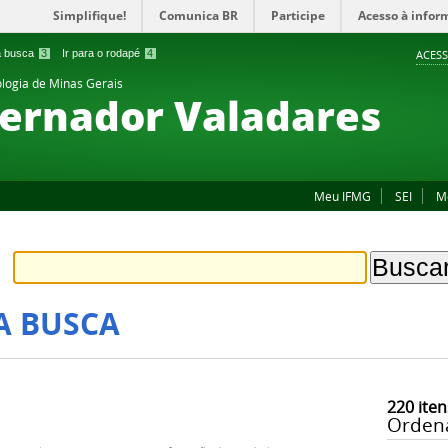
Simplifique!
Comunica BR
Participe
Acesso à infor
 a busca
3
Ir para o rodapé
4
ACESS
ologia de Minas Gerais
ernador Valadares
Meu IFMG
SEI
M
A BUSCA
220
iten
Orden