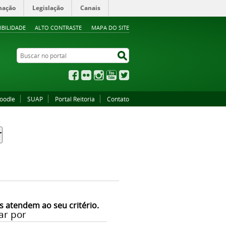
mação
Legislação
Canais
IBILIDADE
ALTO CONTRASTE
MAPA DO SITE
Buscar no portal
Buscar no portal
Facebook
Flickr
Instagram
YouTube
Twitter
oodle
SUAP
Portal Reitoria
Contato
s atendem ao seu critério.
ar por