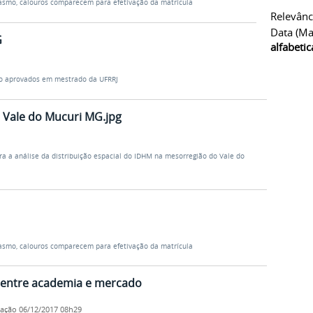
asmo, calouros comparecem para efetivação da matrícula
Relevânc
Data (ma
G
alfabeti
ão aprovados em mestrado da UFRRJ
 Vale do Mucuri MG.jpg
ra a análise da distribuição espacial do IDHM na mesorregião do Vale do
asmo, calouros comparecem para efetivação da matrícula
o entre academia e mercado
cação
06/12/2017 08h29