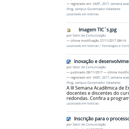
— registrado em:
SAEP
,
2017
,
semana aca
ifmg
,
campus Governador Valadares
Localizado em
Notícias
Imagem TIC`s.jpg
por
Setor de Comunicação
—
última modificação
27/11/2017 08h14
Localizado em
Notícias
/
Tecnologias e Currí
Inovação e desenvolvimen
por
Setor de Comunicação
—
publicado
08/11/2017
—
última modifi
— registrado em:
SAEP
,
2017
,
semana aca
ifmg
,
campus Governador Valadares
A III Semana Acadêmica de E
docentes e discentes do curs
redondas. Confira a program
Localizado em
Notícias
Inscrição para o process
por
Setor de Comunicação