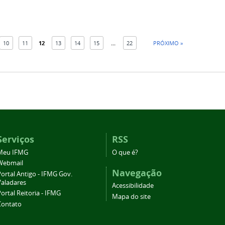
10
11
12
13
14
15
...
22
PRÓXIMO »
Serviços
RSS
Meu IFMG
O que é?
Webmail
Navegação
ortal Antigo - IFMG Gov.
Valadares
Acessibilidade
ortal Reitoria - IFMG
Mapa do site
Contato