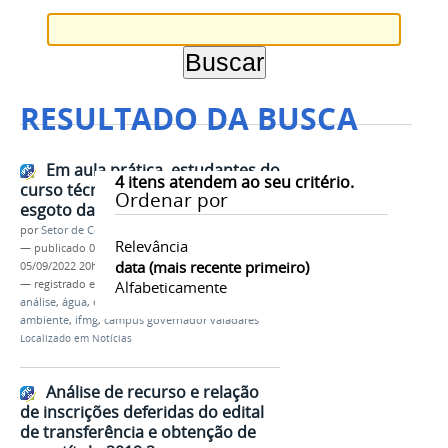
RESULTADO DA BUSCA
Em aula prática, estudantes do
4
itens atendem ao seu critério.
curso técnico analisam coletas de
Ordenar por
esgoto da ETE do Campus
por
Setor de Comunicação
Relevância
—
publicado
02/09/2022
—
última modificação
data (mais recente primeiro)
05/09/2022 20h51
— registrado em:
aula prática
Alfabeticamente
,
saneamento básico
,
análise
,
água
,
estudantes
,
3º ano
,
técnico em meio
ambiente
,
ifmg
,
campus governador valadares
Localizado em
Notícias
Análise de recurso e relação
de inscrições deferidas do edital
de transferência e obtenção de