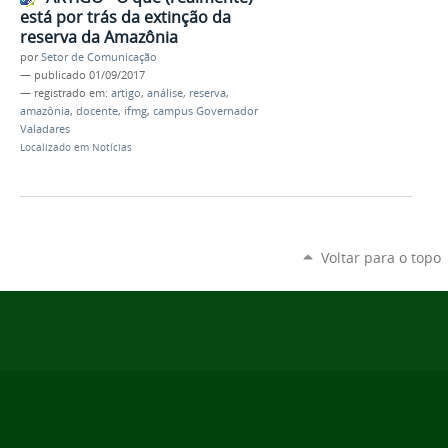
está por trás da extinção da
reserva da Amazônia
por
Setor de Comunicação
—
publicado
01/09/2017
— registrado em:
artigo
,
análise
,
reserva
,
amazônia
,
docente
,
ifmg
,
campus Governador
Valadares
Localizado em
Notícias
Voltar para o topo