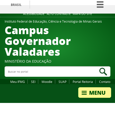
BRASIL
Simplifique!
ACESSIBILIDADE
ALTO CONTRASTE
MAPA DO SITE
Comunica BR
Instituto Federal de Educação, Ciência e Tecnologia de Minas Gerais
Campus
Participe
Governador
Acesso à informação
Valadares
Legislação
Canais
MINISTÉRIO DA EDUCAÇÃO
Buscar no portal
Bus
Meu IFMG
SEI
Moodle
SUAP
Portal Reitoria
Contato