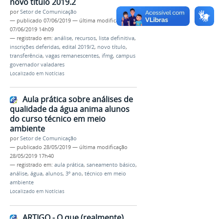
novo título 2019.2
por
Setor de Comunicação
—
publicado
07/06/2019
—
última modificação
07/06/2019 14h09
— registrado em:
análise
,
recursos
,
lista definitiva
,
inscrições deferidas
,
edital 2019/2
,
novo título
,
transferência
,
vagas remanescentes
,
ifmg
,
campus
governador valadares
Localizado em
Notícias
Aula prática sobre análises de
qualidade da água anima alunos
do curso técnico em meio
ambiente
por
Setor de Comunicação
—
publicado
28/05/2019
—
última modificação
28/05/2019 17h40
— registrado em:
aula prática
,
saneamento básico
,
análise
,
água
,
alunos
,
3º ano
,
técnico em meio
ambiente
Localizado em
Notícias
ARTIGO - O que (realmente)