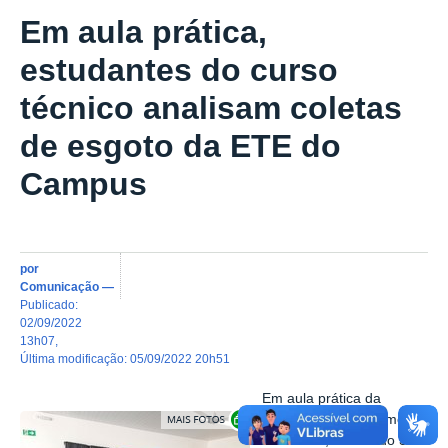
Em aula prática,
estudantes do curso
técnico analisam coletas
de esgoto da ETE do
Campus
por
Comunicação
—
publicado
:
02/09/2022
13h07
,
última modificação
:
05/09/2022 20h51
Em aula prática da
Exibir carrossel de imagens
disciplina de Saneamento
Ambiental, alunos do 3º