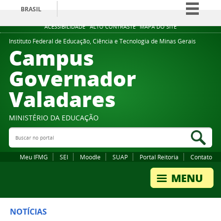
BRASIL
Simplifique!
ACESSIBILIDADE
ALTO CONTRASTE
MAPA DO SITE
Comunica BR
Instituto Federal de Educação, Ciência e Tecnologia de Minas Gerais
Campus
Participe
Governador
Acesso à informação
Valadares
Legislação
Canais
MINISTÉRIO DA EDUCAÇÃO
Buscar no portal
Bus
Meu IFMG
SEI
Moodle
SUAP
Portal Reitoria
Contato
NOTÍCIAS