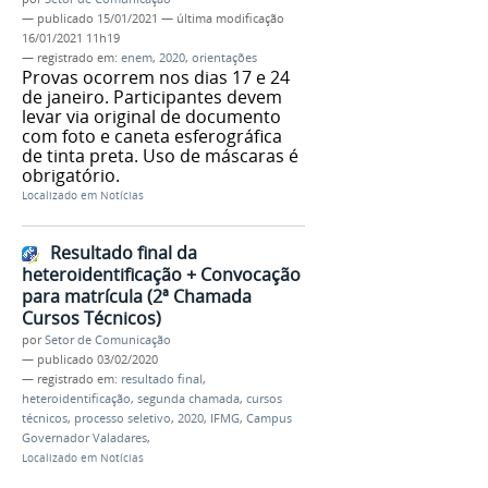
—
publicado
15/01/2021
—
última modificação
16/01/2021 11h19
— registrado em:
enem
,
2020
,
orientações
Provas ocorrem nos dias 17 e 24
de janeiro. Participantes devem
levar via original de documento
com foto e caneta esferográfica
de tinta preta. Uso de máscaras é
obrigatório.
Localizado em
Notícias
Resultado final da
heteroidentificação + Convocação
para matrícula (2ª Chamada
Cursos Técnicos)
por
Setor de Comunicação
—
publicado
03/02/2020
— registrado em:
resultado final
,
heteroidentificação
,
segunda chamada
,
cursos
técnicos
,
processo seletivo
,
2020
,
IFMG
,
Campus
Governador Valadares
,
Localizado em
Notícias