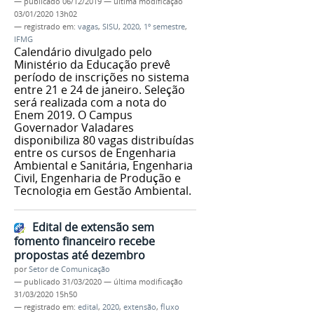
—
publicado
06/12/2019
—
última modificação
03/01/2020 13h02
— registrado em:
vagas
,
SISU
,
2020
,
1º semestre
,
IFMG
Calendário divulgado pelo
Ministério da Educação prevê
período de inscrições no sistema
entre 21 e 24 de janeiro. Seleção
será realizada com a nota do
Enem 2019. O Campus
Governador Valadares
disponibiliza 80 vagas distribuídas
entre os cursos de Engenharia
Ambiental e Sanitária, Engenharia
Civil, Engenharia de Produção e
Tecnologia em Gestão Ambiental.
Edital de extensão sem
fomento financeiro recebe
propostas até dezembro
por
Setor de Comunicação
—
publicado
31/03/2020
—
última modificação
31/03/2020 15h50
— registrado em:
edital
,
2020
,
extensão
,
fluxo