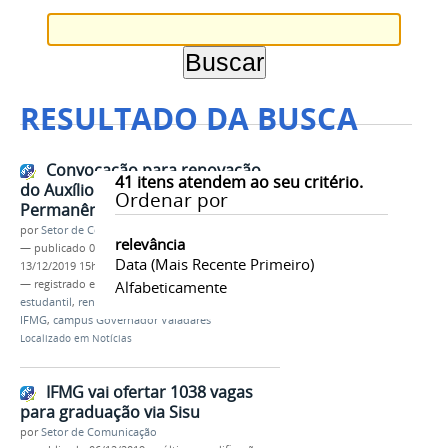
RESULTADO DA BUSCA
Convocação para renovação
41
itens atendem ao seu critério.
do Auxílio Estudantil – Bolsa
Ordenar por
Permanência 2020
por
Setor de Comunicação
relevância
—
publicado
04/12/2019
—
última modificação
Data (mais Recente Primeiro)
13/12/2019 15h00
— registrado em:
convocação
Alfabeticamente
,
assistência
estudantil
,
renovação
,
bolsa permanência
,
2020
,
IFMG
,
campus Governador Valadares
Localizado em
Notícias
IFMG vai ofertar 1038 vagas
para graduação via Sisu
por
Setor de Comunicação