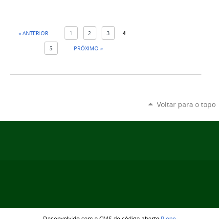
« ANTERIOR
1
2
3
4
5
PRÓXIMO »
Voltar para o topo
Desenvolvido com o CMS de código aberto
Plone