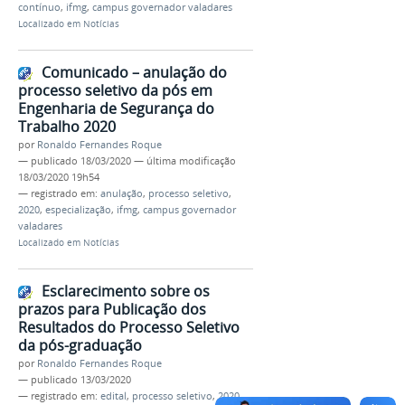
contínuo
,
ifmg
,
campus governador valadares
Localizado em
Notícias
Comunicado – anulação do
processo seletivo da pós em
Engenharia de Segurança do
Trabalho 2020
por
Ronaldo Fernandes Roque
—
publicado
18/03/2020
—
última modificação
18/03/2020 19h54
— registrado em:
anulação
,
processo seletivo
,
2020
,
especialização
,
ifmg
,
campus governador
valadares
Localizado em
Notícias
Esclarecimento sobre os
prazos para Publicação dos
Resultados do Processo Seletivo
da pós-graduação
por
Ronaldo Fernandes Roque
—
publicado
13/03/2020
— registrado em:
edital
,
processo seletivo
,
2020
,