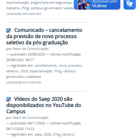
especialização
,
engenharia em segurança do
trabalho
,
ifmg
,
campus governador valadares
Localizado em
Notícias
Comunicado – cancelamento
da previsão de novo processo
seletivo da pós-graduação
por
Setor de Comunicação
—
publicado
20/08/2020
—
última modificação
20/08/2020 19h17
— registrado em:
cancelamento
,
novo processo
seletivo
,
2020
,
especialização
,
ifmg
,
campus
governador valadares
Localizado em
Notícias
Vídeos do Saep 2020 são
disponibilizados no YouTube do
Campus
por
Setor de Comunicação
—
publicado
06/11/2020
—
última modificação
06/11/2020 11h23
— registrado em:
saep
,
2020
,
ifmg
,
campus