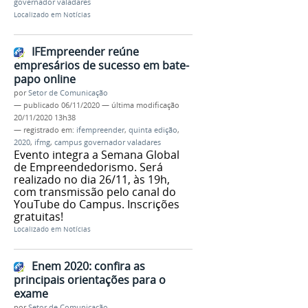
governador valadares
Localizado em
Notícias
IFEmpreender reúne
empresários de sucesso em bate-
papo online
por
Setor de Comunicação
—
publicado
06/11/2020
—
última modificação
20/11/2020 13h38
— registrado em:
ifempreender
,
quinta edição
,
2020
,
ifmg
,
campus governador valadares
Evento integra a Semana Global
de Empreendedorismo. Será
realizado no dia 26/11, às 19h,
com transmissão pelo canal do
YouTube do Campus. Inscrições
gratuitas!
Localizado em
Notícias
Enem 2020: confira as
principais orientações para o
exame
por
Setor de Comunicação