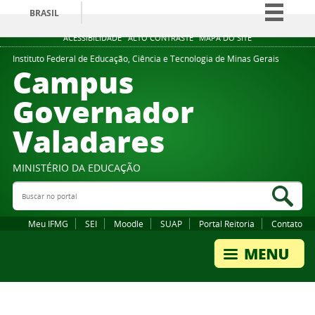
BRASIL
Simplifique!
ACESSIBILIDADE
ALTO CONTRASTE
MAPA DO SITE
Comunica BR
Instituto Federal de Educação, Ciência e Tecnologia de Minas Gerais
Campus
Participe
Governador
Acesso à informação
Valadares
Legislação
Canais
MINISTÉRIO DA EDUCAÇÃO
Buscar no portal
Bus
Meu IFMG
SEI
Moodle
SUAP
Portal Reitoria
Contato