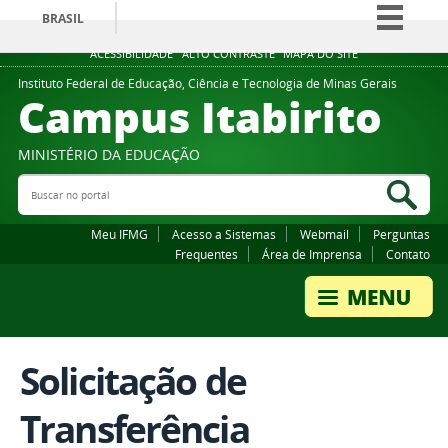
BRASIL
Simplifique!
ACESSIBILIDADE
ALTO CONTRASTE
MAPA DO SITE
Comunica BR
Instituto Federal de Educação, Ciência e Tecnologia de Minas Gerais
Campus Itabirito
Participe
Acesso à informação
MINISTÉRIO DA EDUCAÇÃO
Legislação
Buscar no portal
Bus
Canais
Meu IFMG
Acesso a Sistemas
Webmail
Perguntas
Frequentes
Área de Imprensa
Contato
Solicitação de
Transferência