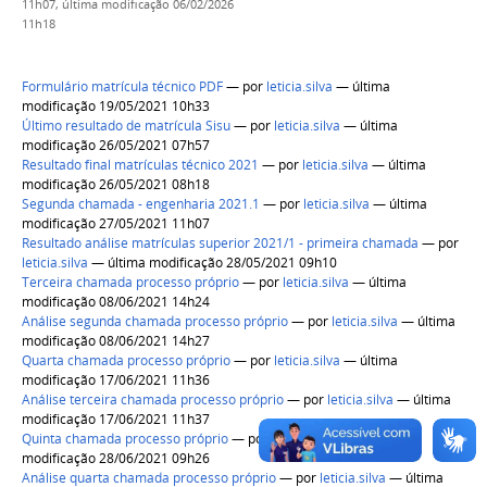
11h07,
última modificação
06/02/2026
11h18
Formulário matrícula técnico PDF
—
por
leticia.silva
— última
modificação 19/05/2021 10h33
Último resultado de matrícula Sisu
—
por
leticia.silva
— última
modificação 26/05/2021 07h57
Resultado final matrículas técnico 2021
—
por
leticia.silva
— última
modificação 26/05/2021 08h18
Segunda chamada - engenharia 2021.1
—
por
leticia.silva
— última
modificação 27/05/2021 11h07
Resultado análise matrículas superior 2021/1 - primeira chamada
—
por
leticia.silva
— última modificação 28/05/2021 09h10
Terceira chamada processo próprio
—
por
leticia.silva
— última
modificação 08/06/2021 14h24
Análise segunda chamada processo próprio
—
por
leticia.silva
— última
modificação 08/06/2021 14h27
Quarta chamada processo próprio
—
por
leticia.silva
— última
modificação 17/06/2021 11h36
Análise terceira chamada processo próprio
—
por
leticia.silva
— última
modificação 17/06/2021 11h37
Quinta chamada processo próprio
—
por
leticia.silva
— última
modificação 28/06/2021 09h26
Análise quarta chamada processo próprio
—
por
leticia.silva
— última