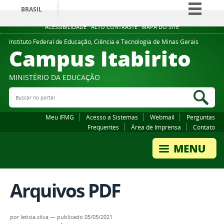
BRASIL
Simplifique!
ACESSIBILIDADE
ALTO CONTRASTE
MAPA DO SITE
Comunica BR
Instituto Federal de Educação, Ciência e Tecnologia de Minas Gerais
Campus Itabirito
Participe
Acesso à informação
MINISTÉRIO DA EDUCAÇÃO
Legislação
Buscar no portal
Bus
Canais
Meu IFMG
Acesso a Sistemas
Webmail
Perguntas
Frequentes
Área de Imprensa
Contato
Arquivos PDF
por
leticia.silva
—
publicado
05/05/2021