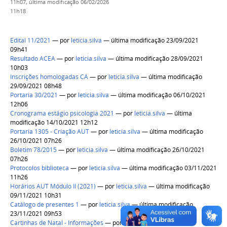
11h07,
última modificação
06/02/2026
11h18
Edital 11/2021
—
por
leticia.silva
— última modificação 23/09/2021
09h41
Resultado ACEA
—
por
leticia.silva
— última modificação 28/09/2021
10h03
Inscrições homologadas CA
—
por
leticia.silva
— última modificação
29/09/2021 08h48
Portaria 30/2021
—
por
leticia.silva
— última modificação 06/10/2021
12h06
Cronograma estágio psicologia 2021
—
por
leticia.silva
— última
modificação 14/10/2021 12h12
Portaria 1305 - Criação AUT
—
por
leticia.silva
— última modificação
26/10/2021 07h26
Boletim 78/2015
—
por
leticia.silva
— última modificação 26/10/2021
07h26
Protocolos biblioteca
—
por
leticia.silva
— última modificação 03/11/2021
11h26
Horários AUT Módulo II (2021)
—
por
leticia.silva
— última modificação
09/11/2021 10h31
Catálogo de presentes 1
—
por
leticia.silva
— última modificação
23/11/2021 09h53
Cartinhas de Natal - Informações
—
por
leticia.silva
— última