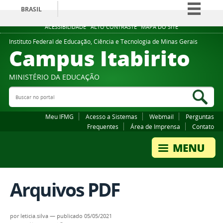
BRASIL
Simplifique!
ACESSIBILIDADE
ALTO CONTRASTE
MAPA DO SITE
Comunica BR
Instituto Federal de Educação, Ciência e Tecnologia de Minas Gerais
Campus Itabirito
Participe
Acesso à informação
MINISTÉRIO DA EDUCAÇÃO
Legislação
Buscar no portal
Bus
Canais
Meu IFMG
Acesso a Sistemas
Webmail
Perguntas
Frequentes
Área de Imprensa
Contato
Arquivos PDF
por
leticia.silva
—
publicado
05/05/2021