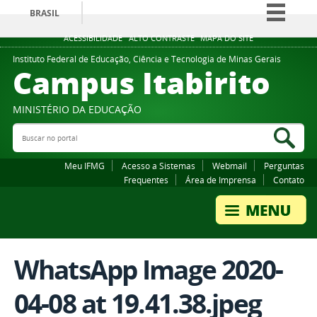
BRASIL
Simplifique!
ACESSIBILIDADE
ALTO CONTRASTE
MAPA DO SITE
Comunica BR
Instituto Federal de Educação, Ciência e Tecnologia de Minas Gerais
Campus Itabirito
Participe
Acesso à informação
MINISTÉRIO DA EDUCAÇÃO
Legislação
Buscar no portal
Bus
Canais
Meu IFMG
Acesso a Sistemas
Webmail
Perguntas
Frequentes
Área de Imprensa
Contato
WhatsApp Image 2020-
04-08 at 19.41.38.jpeg