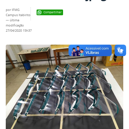
por
IFMG
Compartilhar
Campus Itabirito
—
última
modificação
27/04/2020 15h37