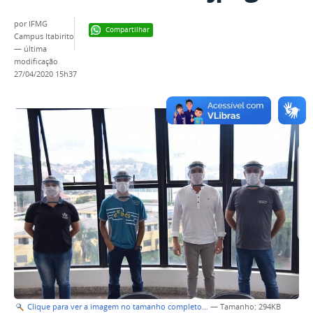
por
IFMG
Compartilhar
Campus Itabirito
—
última
modificação
27/04/2020 15h37
Clique para ver a imagem no tamanho completo…
—
Tamanho
: 294KB