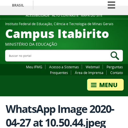
BRASIL
Simplifique!
ACESSIBILIDADE
ALTO CONTRASTE
MAPA DO SITE
Comunica BR
Instituto Federal de Educação, Ciência e Tecnologia de Minas Gerais
Campus Itabirito
Participe
Acesso à informação
MINISTÉRIO DA EDUCAÇÃO
Legislação
Buscar no portal
Bus
Canais
Meu IFMG
Acesso a Sistemas
Webmail
Perguntas
Frequentes
Área de Imprensa
Contato
WhatsApp Image 2020-
04-27 at 10.50.44.jpeg