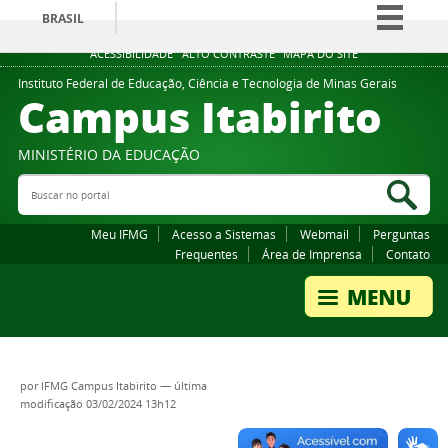
BRASIL
Simplifique!
ACESSIBILIDADE
ALTO CONTRASTE
MAPA DO SITE
Comunica BR
Instituto Federal de Educação, Ciência e Tecnologia de Minas Gerais
Campus Itabirito
Participe
Acesso à informação
MINISTÉRIO DA EDUCAÇÃO
Legislação
Buscar no portal
Bus
Canais
Meu IFMG
Acesso a Sistemas
Webmail
Perguntas
Frequentes
Área de Imprensa
Contato
por
IFMG Campus Itabirito
—
última
modificação
03/02/2024 13h12