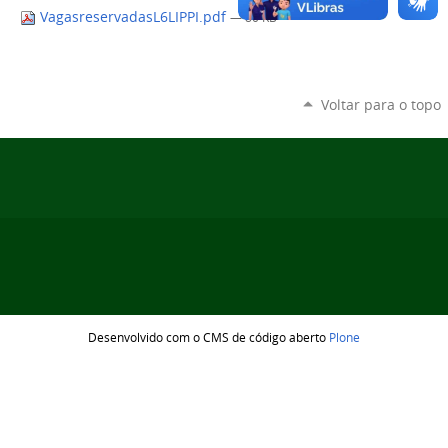
VagasreservadasL6LIPPI.pdf
— 80 KB
Voltar para o topo
Desenvolvido com o CMS de código aberto
Plone