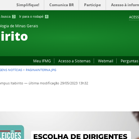
Simplifique!
Comunica BR
Participe
Acesso à infor
 a busca
3
Ir para o rodapé
4
ACESS
ologia de Minas Gerais
irito
Meu IFMG
Acesso a Sistemas
Webmail
Perguntas
GENS NOTÍCIAS
>
PAGINAINTERNA.JPG
mpus Itabirito
—
última modificação
29/05/2023 13h32