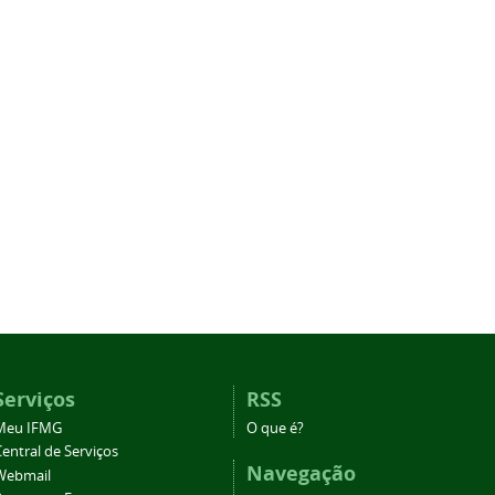
Serviços
RSS
Meu IFMG
O que é?
entral de Serviços
Navegação
Webmail