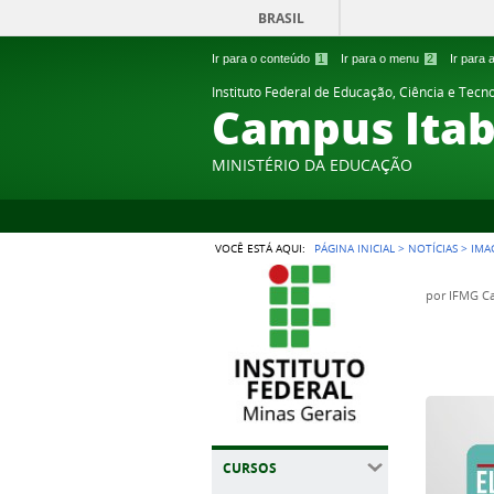
BRASIL
Ir para o conteúdo
1
Ir para o menu
2
Ir para
Instituto Federal de Educação, Ciência e Tecn
Campus Itab
MINISTÉRIO DA EDUCAÇÃO
VOCÊ ESTÁ AQUI:
PÁGINA INICIAL
>
NOTÍCIAS
>
IMA
por
IFMG Ca
CURSOS