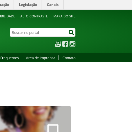
mação
Legislação
Canais
IBILIDADE
ALTO CONTRASTE
MAPA DO SITE
Buscar no portal
Buscar no portal
YouTube
Facebook
Instagram
 Frequentes
Área de Imprensa
Contato