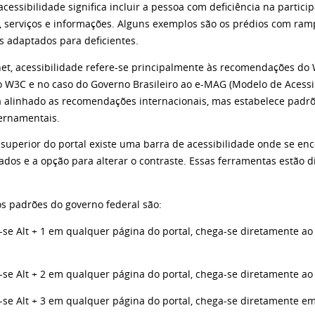
cessibilidade significa incluir a pessoa com deficiência na partic
, serviços e informações. Alguns exemplos são os prédios com ram
s adaptados para deficientes.
net, acessibilidade refere-se principalmente às recomendações do 
o W3C e no caso do Governo Brasileiro ao e-MAG (Modelo de Acessib
 alinhado as recomendações internacionais, mas estabelece padr
vernamentais.
 superior do portal existe uma barra de acessibilidade onde se en
ados e a opção para alterar o contraste. Essas ferramentas estão 
os padrões do governo federal são:
-se Alt + 1 em qualquer página do portal, chega-se diretamente a
-se Alt + 2 em qualquer página do portal, chega-se diretamente ao 
-se Alt + 3 em qualquer página do portal, chega-se diretamente em