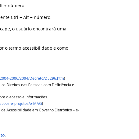
ift + número.
ente Ctrl + Alt + número.
Escape, o usuário encontrará uma
or o termo acessibilidade e como
Ato2004-2006/2004/Decreto/D5296.htm
)
 os Direitos das Pessoas com Deficiência e
bre o acesso a informações.
/acoes-e-projetos/e-MAG
)
lo de Acessibilidade em Governo Eletrônico – e-
ato
.