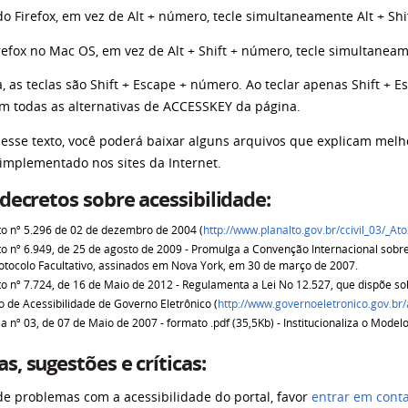
o Firefox, em vez de Alt + número, tecle simultaneamente Alt + Sh
efox no Mac OS, em vez de Alt + Shift + número, tecle simultaneam
 as teclas são Shift + Escape + número. Ao teclar apenas Shift + 
om todas as alternativas de ACCESSKEY da página.
 desse texto, você poderá baixar alguns arquivos que explicam melh
 implementado nos sites da Internet.
 decretos sobre acessibilidade:
o nº 5.296 de 02 de dezembro de 2004 (
http://www.planalto.gov.br/ccivil_03/_
o nº 6.949, de 25 de agosto de 2009 - Promulga a Convenção Internacional sobre
otocolo Facultativo, assinados em Nova York, em 30 de março de 2007.
o nº 7.724, de 16 de Maio de 2012 - Regulamenta a Lei No 12.527, que dispõe so
 de Acessibilidade de Governo Eletrônico (
http://www.governoeletronico.gov.br
ia nº 03, de 07 de Maio de 2007 - formato .pdf (35,5Kb) - Institucionaliza o Mode
s, sugestões e críticas:
de problemas com a acessibilidade do portal, favor
entrar em cont