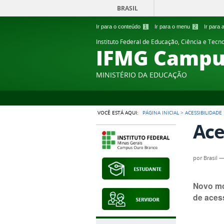
BRASIL
Ir para o conteúdo
1
Ir para o menu
2
Ir para
Instituto Federal de Educação, Ciência e Tecn
IFMG Campu
MINISTÉRIO DA EDUCAÇÃO
VOCÊ ESTÁ AQUI:
PÁGINA INICIAL
>
ACESSIBILIDADE
Ace
por
Brasil
Novo mo
de aces