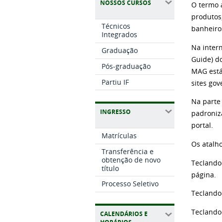
NOSSOS CURSOS
O termo a
produtos
Técnicos
banheiro
Integrados
Na inter
Graduação
Guide) d
Pós-graduação
MAG está
Partiu IF
sites go
Na parte
INGRESSO
padroniz
portal.
Matrículas
Os atalh
Transferência e
obtenção de novo
Teclando
título
página.
Processo Seletivo
Teclando
Teclando
CALENDÁRIOS E