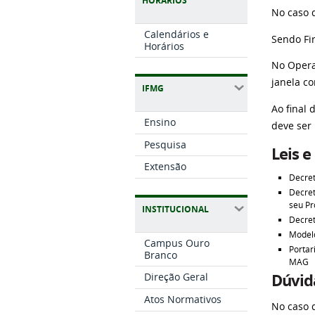
HORÁRIOS
No caso d
Calendários e
Sendo Fir
Horários
No Opera,
janela c
IFMG
Ao final
Ensino
deve ser
Pesquisa
Leis e
Extensão
Decret
Decret
seu Pr
INSTITUCIONAL
Decret
Modelo
Campus Ouro
Portar
Branco
MAG
Dúvida
Direção Geral
Atos Normativos
No caso 