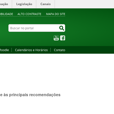
mação
Legislação
Canais
IBILIDADE
ALTO CONTRASTE
MAPA DO SITE
Buscar no portal
Buscar no portal
YouTube
Facebook
oodle
Calendários e Horários
Contato
de às principais recomendações