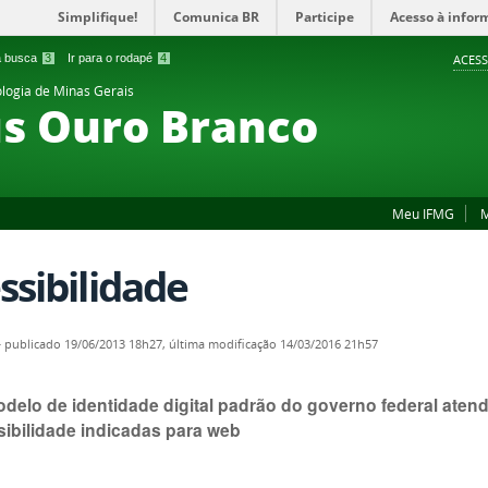
Simplifique!
Comunica BR
Participe
Acesso à infor
 a busca
3
Ir para o rodapé
4
ACESS
ologia de Minas Gerais
s Ouro Branco
Meu IFMG
M
ssibilidade
—
publicado
19/06/2013 18h27,
última modificação
14/03/2016 21h57
delo de identidade digital padrão do governo federal aten
sibilidade indicadas para web