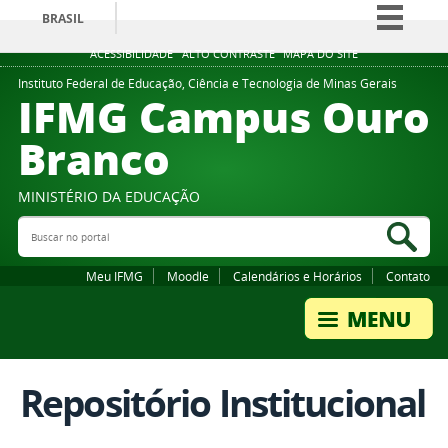
BRASIL
Simplifique!
ACESSIBILIDADE
ALTO CONTRASTE
MAPA DO SITE
Comunica BR
Instituto Federal de Educação, Ciência e Tecnologia de Minas Gerais
IFMG Campus Ouro
Participe
Branco
Acesso à informação
Legislação
MINISTÉRIO DA EDUCAÇÃO
Canais
Buscar no portal
Bus
Meu IFMG
Moodle
Calendários e Horários
Contato
Repositório Institucional