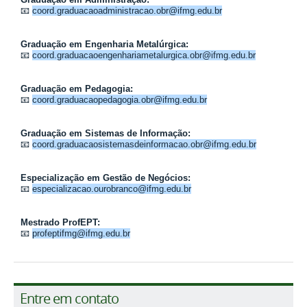
📧
coord.graduacaoadministracao.obr@ifmg.edu.br
Graduação em Engenharia Metalúrgica:
📧
coord.graduacaoengenhariametalurgica.obr@ifmg.edu.br
Graduação em Pedagogia:
📧
coord.graduacaopedagogia.obr@ifmg.edu.br
Graduação em Sistemas de Informação:
📧
coord.graduacaosistemasdeinformacao.obr@ifmg.edu.br
Especialização em Gestão de Negócios:
📧
especializacao.ourobranco@ifmg.edu.br
Mestrado ProfEPT:
📧
profeptifmg@ifmg.edu.br
Entre em contato