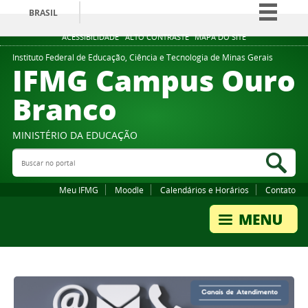
BRASIL
Simplifique!
ACESSIBILIDADE
ALTO CONTRASTE
MAPA DO SITE
Comunica BR
Instituto Federal de Educação, Ciência e Tecnologia de Minas Gerais
IFMG Campus Ouro
Participe
Branco
Acesso à informação
Legislação
MINISTÉRIO DA EDUCAÇÃO
Canais
Buscar no portal
Bus
Meu IFMG
Moodle
Calendários e Horários
Contato