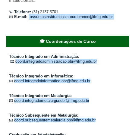
Institucionais.
📞
Telefone:
(31) 2137-5701
📧
E-mail:
assuntosinstitucionais.ourobranco@ifmg.edu.br
🎓 Coordenações de Curso
Técnico Integrado em Administração:
📧
coord.integradoadministracao.obr@ifmg.edu.br
Técnico Integrado em Informática:
📧
coord.integradoinformatica.obr@ifmg.edu.br
Técnico Integrado em Metalurgia:
📧
coord.integradometalurgia.obr@ifmg.edu.br
Técnico Subsequente em Metalurgia:
📧
coord.subsequentemetalurgia.obr@ifmg.edu.br
Graduação em Administração: