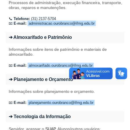
Processos de administração, execução financeira, transporte,
obras, reparos e manutenções.
📞
Telefone:
(31) 2137-5704
📧
E-mail:
administracao.ourobranco@ifmg.edu.br
➔ Almoxarifado e Patrimônio
Informações sobre itens de patrimônio e materiais de
almoxarifado.
📧
E-mail:
almoxarifado.ourobranco@ifmg.edu.br
➔ Planejamento e Orçamento
Informações sobre planejamento e orçamento.
📧
E-mail:
planejamento.ourobranco@ifmg.edu.br
➔ Tecnologia da Informação
Servidor, acessar o
SUAP
. Alunos/outros usuários: