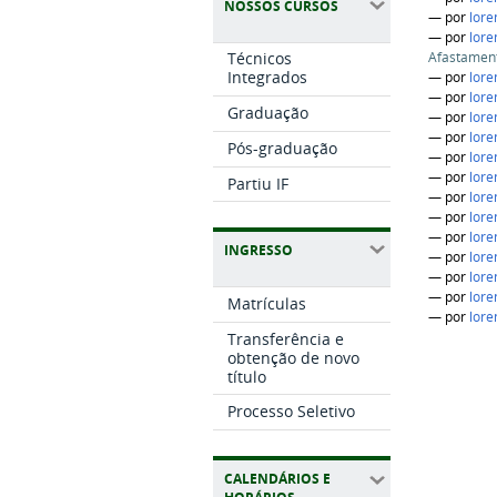
NOSSOS CURSOS
—
por
lore
—
por
lore
Afastamen
Técnicos
Integrados
—
por
lore
—
por
lore
Graduação
—
por
lore
—
por
lore
Pós-graduação
—
por
lore
—
por
lore
Partiu IF
—
por
lore
—
por
lore
—
por
lore
INGRESSO
—
por
lore
—
por
lore
—
por
lore
Matrículas
—
por
lore
Transferência e
obtenção de novo
título
Processo Seletivo
CALENDÁRIOS E