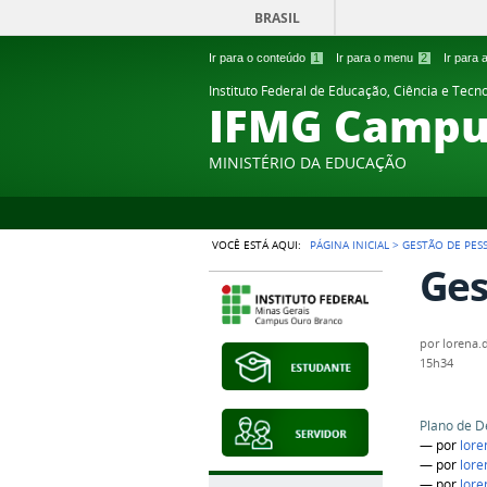
BRASIL
Ir para o conteúdo
1
Ir para o menu
2
Ir para
Instituto Federal de Educação, Ciência e Tecn
IFMG Campu
MINISTÉRIO DA EDUCAÇÃO
VOCÊ ESTÁ AQUI:
PÁGINA INICIAL
>
GESTÃO DE PES
Ges
por
lorena.
15h34
Plano de D
—
por
lore
—
por
lore
—
por
lore