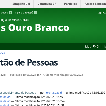
Simplifique!
Comunica BR
Participe
Acesso à infor
 a busca
3
Ir para o rodapé
4
ACESS
ologia de Minas Gerais
s Ouro Branco
Meu IFMG
M
SOAS
tão de Pessoas
david
—
publicado
10/08/2021 16h17,
última modificação
03/08/2023
esenvolvimento de Pessoas
—
por
lorena.david
— última modificação 12/08/202
na.david
— última modificação 12/08/2021 15h53
na.david
— última modificação 12/08/2021 15h54
na.david
— última modificação 12/08/2021 15h53