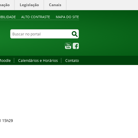
mação
Legislação
Canais
IBILIDADE
ALTO CONTRASTE
MAPA DO SITE
Buscar no portal
Buscar no portal
YouTube
Facebook
oodle
Calendários e Horários
Contato
1 15h29