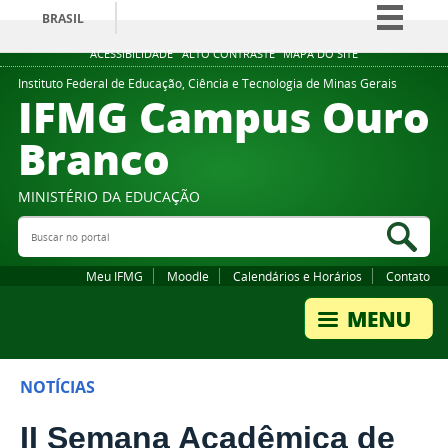
BRASIL
Simplifique!
ACESSIBILIDADE
ALTO CONTRASTE
MAPA DO SITE
Comunica BR
Instituto Federal de Educação, Ciência e Tecnologia de Minas Gerais
IFMG Campus Ouro
Participe
Branco
Acesso à informação
Legislação
MINISTÉRIO DA EDUCAÇÃO
Canais
Buscar no portal
Bus
Meu IFMG
Moodle
Calendários e Horários
Contato
NOTÍCIAS
II Semana Acadêmica de