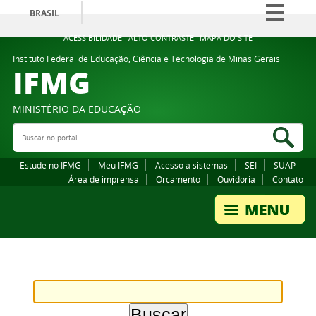
BRASIL
Simplifique!
ACESSIBILIDADE
ALTO CONTRASTE
MAPA DO SITE
Comunica BR
Instituto Federal de Educação, Ciência e Tecnologia de Minas Gerais
IFMG
Participe
Acesso à informação
MINISTÉRIO DA EDUCAÇÃO
Legislação
Buscar no portal
Bus
Canais
Estude no IFMG
Meu IFMG
Acesso a sistemas
SEI
SUAP
Área de imprensa
Orcamento
Ouvidoria
Contato