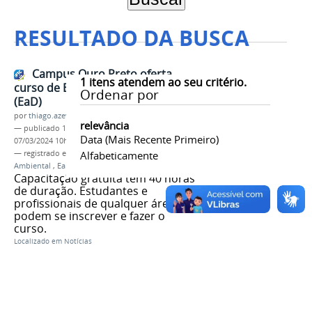
RESULTADO DA BUSCA
Campus Ouro Preto oferta
1
itens atendem ao seu critério.
curso de Economia Ambiental
Ordenar por
(EaD)
por
thiago.azevedo
relevância
—
publicado
12/06/2023
—
última modificação
Data (mais Recente Primeiro)
07/03/2024 10h38
— registrado em:
Campus Ouro Preto
Alfabeticamente
,
Economia
Ambiental
,
EaD
Capacitação gratuita tem 40 horas
de duração. Estudantes e
profissionais de qualquer área
podem se inscrever e fazer o
curso.
Localizado em
Notícias