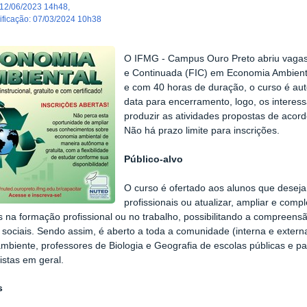
12/06/2023 14h48
,
dificação
:
07/03/2024 10h38
O IFMG - Campus Ouro Preto abriu vagas 
e Continuada (FIC) em Economia Ambienta
e com 40 horas de duração, o curso é auto
data para encerramento, logo, os interess
produzir as atividades propostas de acor
Não há prazo limite para inscrições.
Público-alvo
O curso é ofertado aos alunos que desej
profissionais ou atualizar, ampliar e com
s na formação profissional ou no trabalho, possibilitando a compreen
 sociais. Sendo assim, é aberto a toda a comunidade (interna e externa
mbiente, professores de Biologia e Geografia de escolas públicas e par
istas em geral.
s