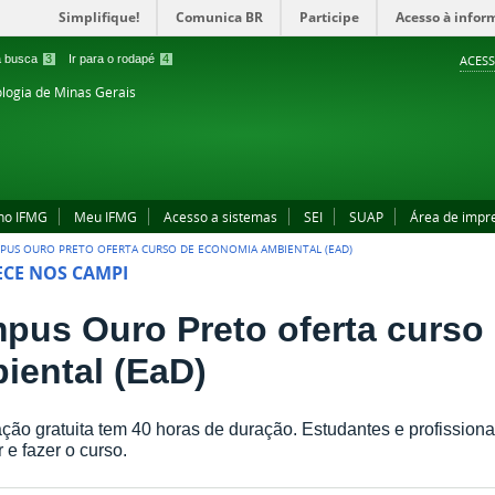
Simplifique!
Comunica BR
Participe
Acesso à infor
 a busca
3
Ir para o rodapé
4
ACESS
ologia de Minas Gerais
no IFMG
Meu IFMG
Acesso a sistemas
SEI
SUAP
Área de impr
PUS OURO PRETO OFERTA CURSO DE ECONOMIA AMBIENTAL (EAD)
CE NOS CAMPI
pus Ouro Preto oferta curso
iental (EaD)
ção gratuita tem 40 horas de duração. Estudantes e profission
 e fazer o curso.