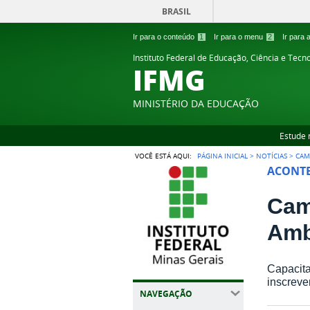
BRASIL
Ir para o conteúdo
1
Ir para o menu
2
Ir para
Instituto Federal de Educação, Ciência e Tecn
IFMG
MINISTÉRIO DA EDUCAÇÃO
Estude 
VOCÊ ESTÁ AQUI:
PÁGINA INICIAL
>
NOTÍCIAS
>
CAM
ACONTE
Cam
Amb
Capacita
inscrever
NAVEGAÇÃO