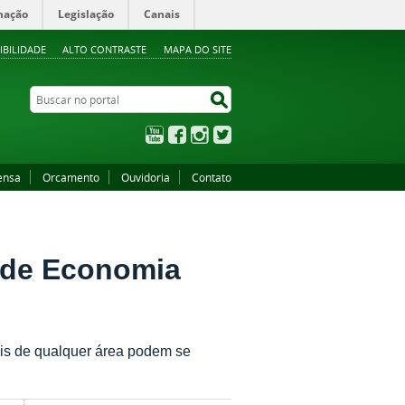
mação
Legislação
Canais
IBILIDADE
ALTO CONTRASTE
MAPA DO SITE
Buscar no portal
Buscar no portal
YouTube
Facebook
Instagram
Twitter
ensa
Orcamento
Ouvidoria
Contato
 de Economia
ais de qualquer área podem se