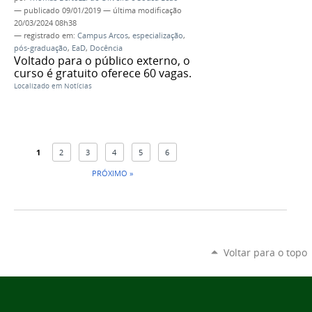
—
publicado
09/01/2019
—
última modificação
20/03/2024 08h38
— registrado em:
Campus Arcos
,
especialização
,
pós-graduação
,
EaD
,
Docência
Voltado para o público externo, o
curso é gratuito oferece 60 vagas.
Localizado em
Notícias
1
2
3
4
5
6
PRÓXIMO »
Voltar para o topo