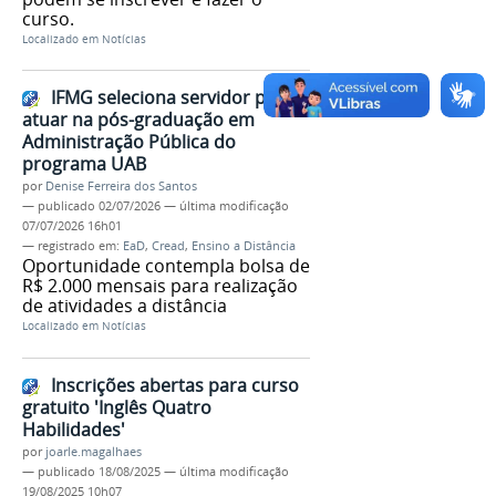
curso.
Localizado em
Notícias
IFMG seleciona servidor para
atuar na pós-graduação em
Administração Pública do
programa UAB
por
Denise Ferreira dos Santos
—
publicado
02/07/2026
—
última modificação
07/07/2026 16h01
— registrado em:
EaD
,
Cread
,
Ensino a Distância
Oportunidade contempla bolsa de
R$ 2.000 mensais para realização
de atividades a distância
Localizado em
Notícias
Inscrições abertas para curso
gratuito 'Inglês Quatro
Habilidades'
por
joarle.magalhaes
—
publicado
18/08/2025
—
última modificação
19/08/2025 10h07