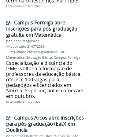
terminam neste mês. Participe!
Localizado em
Notícias
Campus Formiga abre
inscrições para pós-graduação
gratuita em Matemática
por
joarle.magalhaes
—
publicado
21/07/2026
— registrado em:
Pós-graduação
,
EaD
,
Matemática
,
Educação Básica
,
Campus Formiga
Especialização a distância do
IFMG, voltada à formação de
professores da educação básica,
oferece 100 vagas para
pedagogos e licenciados em
Normal Superior; aulas começam
em outubro.
Localizado em
Notícias
Campus Arcos abre inscrições
para pós-graduação (EaD) em
Docência
por
Thomás Bertozzi de Oliveira e Sousa Leão