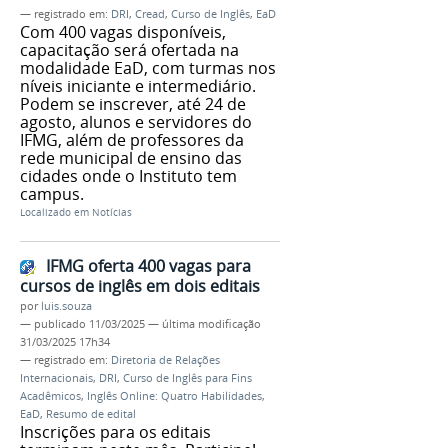
— registrado em:
DRI
,
Cread
,
Curso de Inglês
,
EaD
Com 400 vagas disponíveis,
capacitação será ofertada na
modalidade EaD, com turmas nos
níveis iniciante e intermediário.
Podem se inscrever, até 24 de
agosto, alunos e servidores do
IFMG, além de professores da
rede municipal de ensino das
cidades onde o Instituto tem
campus.
Localizado em
Notícias
IFMG oferta 400 vagas para
cursos de inglês em dois editais
por
luis.souza
—
publicado
11/03/2025
—
última modificação
31/03/2025 17h34
— registrado em:
Diretoria de Relações
Internacionais
,
DRI
,
Curso de Inglês para Fins
Acadêmicos
,
Inglês Online: Quatro Habilidades
,
EaD
,
Resumo de edital
Inscrições para os editais