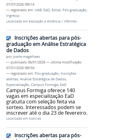
07/07/2026 09h14
— registrado em:
UAB
,
EaD
,
Edital
,
Pós-graduação
,
Ingresso
Localizado em
Educação a distância
/
Informes
Inscrições abertas para pós-
graduação em Análise Estratégica
de Dados
por
joarle.magalhaes
—
publicado
06/01/2026
—
última modificação
07/01/2026 08h54
— registrado em:
Pós-graduação
,
Inscrições
abertas
,
Análise Estratégica de Dados
,
Especialização
,
Campus Formiga
,
EaD
Campus Formiga oferece 140
vagas em especialização EaD
gratuita com seleção feita via
sorteio. Interessados podem se
inscrever até o dia 23 de fevereiro.
Localizado em
Notícias
Inscrições abertas para pós-