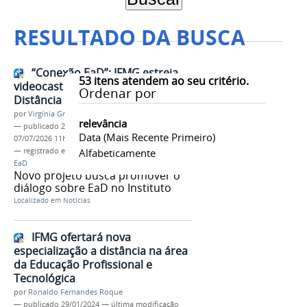
RESULTADO DA BUSCA
“Conexão EaD”: IFMG estreia
53
itens atendem ao seu critério.
videocast sobre Educação a
Ordenar por
Distância
por
Virgínia Graziela Fonseca Barbosa
relevância
—
publicado
25/06/2026
—
última modificação
Data (mais Recente Primeiro)
07/07/2026 11h42
— registrado em:
Conexão EaD
Alfabeticamente
,
Cread
,
Videocast
,
EaD
Novo projeto busca promover o
diálogo sobre EaD no Instituto
Localizado em
Notícias
IFMG ofertará nova
especialização a distância na área
da Educação Profissional e
Tecnológica
por
Ronaldo Fernandes Roque
—
publicado
29/01/2024
—
última modificação