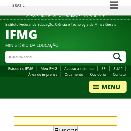
BRASIL
Simplifique!
ACESSIBILIDADE
ALTO CONTRASTE
MAPA DO SITE
Comunica BR
Instituto Federal de Educação, Ciência e Tecnologia de Minas Gerais
IFMG
Participe
Acesso à informação
MINISTÉRIO DA EDUCAÇÃO
Legislação
Buscar no portal
Bus
Canais
Estude no IFMG
Meu IFMG
Acesso a sistemas
SEI
SUAP
Área de imprensa
Orcamento
Ouvidoria
Contato