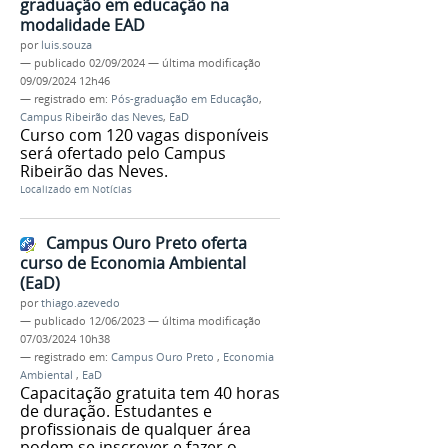
graduação em educação na
modalidade EAD
por
luis.souza
—
publicado
02/09/2024
—
última modificação
09/09/2024 12h46
— registrado em:
Pós-graduação em Educação
,
Campus Ribeirão das Neves
,
EaD
Curso com 120 vagas disponíveis
será ofertado pelo Campus
Ribeirão das Neves.
Localizado em
Notícias
Campus Ouro Preto oferta
curso de Economia Ambiental
(EaD)
por
thiago.azevedo
—
publicado
12/06/2023
—
última modificação
07/03/2024 10h38
— registrado em:
Campus Ouro Preto
,
Economia
Ambiental
,
EaD
Capacitação gratuita tem 40 horas
de duração. Estudantes e
profissionais de qualquer área
podem se inscrever e fazer o