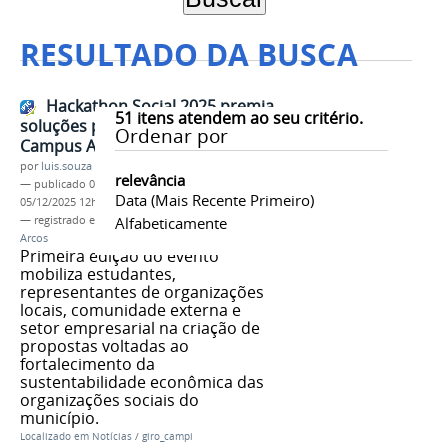
RESULTADO DA BUSCA
Hackathon Social 2025 premia
51
itens atendem ao seu critério.
soluções para o Terceiro Setor no
Ordenar por
Campus Arcos
por
luis.souza
relevância
—
publicado
05/12/2025
—
última modificação
Data (mais Recente Primeiro)
05/12/2025 12h43
— registrado em:
Hackathon Social 2025
Alfabeticamente
,
Campus
Arcos
Primeira edição do evento
mobiliza estudantes,
representantes de organizações
locais, comunidade externa e
setor empresarial na criação de
propostas voltadas ao
fortalecimento da
sustentabilidade econômica das
organizações sociais do
município.
Localizado em
Notícias
/
giro_campi