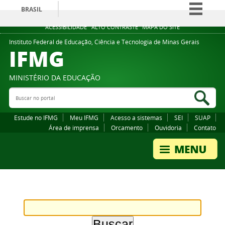
BRASIL
Simplifique!
ACESSIBILIDADE
ALTO CONTRASTE
MAPA DO SITE
Comunica BR
Instituto Federal de Educação, Ciência e Tecnologia de Minas Gerais
IFMG
Participe
Acesso à informação
MINISTÉRIO DA EDUCAÇÃO
Legislação
Buscar no portal
Bus
Canais
Estude no IFMG
Meu IFMG
Acesso a sistemas
SEI
SUAP
Área de imprensa
Orcamento
Ouvidoria
Contato