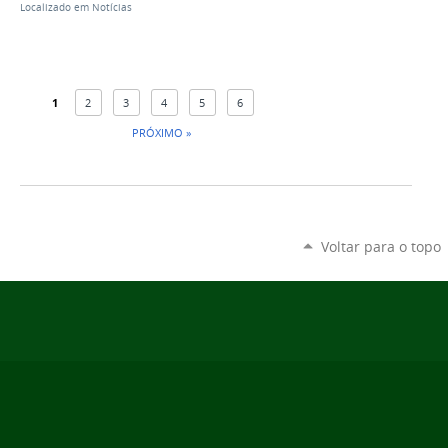
Localizado em
Notícias
1
2
3
4
5
6
PRÓXIMO »
Voltar para o topo