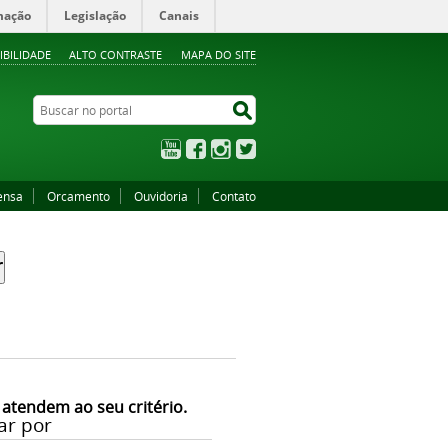
mação
Legislação
Canais
IBILIDADE
ALTO CONTRASTE
MAPA DO SITE
Buscar no portal
Buscar no portal
YouTube
Facebook
Instagram
Twitter
ensa
Orcamento
Ouvidoria
Contato
 atendem ao seu critério.
ar por