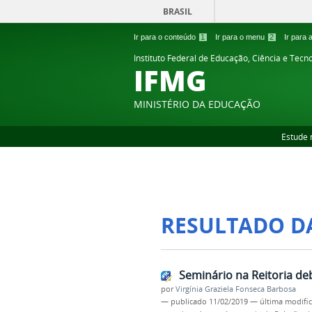
BRASIL
Ir para o conteúdo
1
Ir para o menu
2
Ir para
Instituto Federal de Educação, Ciência e Tecn
IFMG
MINISTÉRIO DA EDUCAÇÃO
Estude 
RESULTADO D
Seminário na Reitoria de
por
Virgínia Graziela Fonseca Barbosa
—
publicado
11/02/2019
—
última modifi