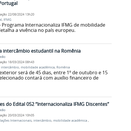
Portugal
cação
22/08/2024 13h20
al
,
IFMG
o Programa Internacionaliza IFMG de mobilidade
detalha a vivência no país europeu.
ara intercâmbio estudantil na Romênia
Leão
cação
18/03/2024 08h43
,
intercâmbio
,
mobilidade acadêmica
,
Romênia
terior será de 45 dias, entre 1º de outubro e 15
lecionado contará com auxílio financeiro de
s do Edital 052 “Internacionaliza IFMG Discentes”
Leão
cação
20/03/2024 10h05
lações Internacionais
,
intercâmbio
,
mobilidade acadêmica
,