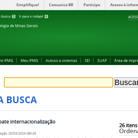
Simplifique!
Comunica BR
Participe
Acesso à infor
 a busca
3
Ir para o rodapé
4
ACESS
ologia de Minas Gerais
no IFMG
Meu IFMG
Acesso a sistemas
SEI
SUAP
Área de impr
A BUSCA
bate internacionalização
26
itens
Orden
cação
20/03/2024 08h28