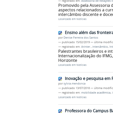
— registrado em:
Assessoria de Relações 
Promovido pela Assessoria d
aspectos relacionados a curr
intercâmbio discente e doce
Localizado em
Notícias
Ensino além das fronteir
por
Denise Ferreira dos Santos
—
publicado
15/02/2019
—
última modifi
— registrado em:
Arinter
,
intercâmbio
,
In
Palestrantes brasileiros e in
Internacionalização do IFMG,
Horizonte
Localizado em
Notícias
Inovação e pesquisa em 
por
sylvia.mendonca
—
publicado
13/07/2018
—
última modifi
— registrado em:
mobilidade acadêmica
,
Localizado em
Notícias
Professora do Campus Ba