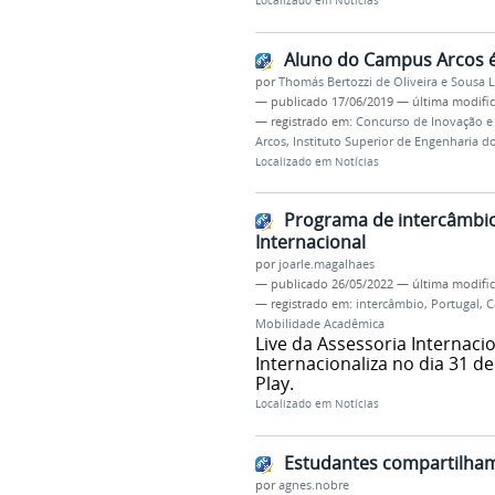
Localizado em
Notícias
Aluno do Campus Arcos 
por
Thomás Bertozzi de Oliveira e Sousa 
—
publicado
17/06/2019
—
última modifi
— registrado em:
Concurso de Inovação e
Arcos
,
Instituto Superior de Engenharia d
Localizado em
Notícias
Programa de intercâmbio
Internacional
por
joarle.magalhaes
—
publicado
26/05/2022
—
última modifi
— registrado em:
intercâmbio
,
Portugal
,
C
Mobilidade Acadêmica
Live da Assessoria Internacio
Internacionaliza no dia 31 d
Play.
Localizado em
Notícias
Estudantes compartilham
por
agnes.nobre