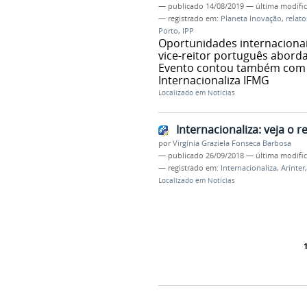
—
publicado
14/08/2019
—
última modifi
— registrado em:
Planeta Inovação
,
relato
Porto
,
IPP
Oportunidades internacionai
vice-reitor português abor
Evento contou também com r
Internacionaliza IFMG
Localizado em
Notícias
Internacionaliza: veja o 
por
Virgínia Graziela Fonseca Barbosa
—
publicado
26/09/2018
—
última modifi
— registrado em:
Internacionaliza
,
Arinter
Localizado em
Notícias