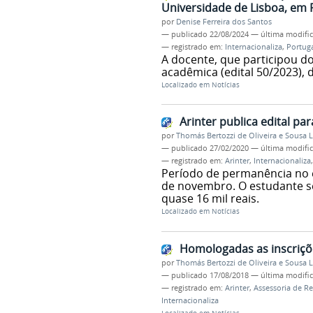
Universidade de Lisboa, em 
por
Denise Ferreira dos Santos
—
publicado
22/08/2024
—
última modifi
— registrado em:
Internacionaliza
,
Portug
A docente, que participou d
acadêmica (edital 50/2023), 
Localizado em
Notícias
Arinter publica edital p
por
Thomás Bertozzi de Oliveira e Sousa 
—
publicado
27/02/2020
—
última modifi
— registrado em:
Arinter
,
Internacionaliza
Período de permanência no ex
de novembro. O estudante se
quase 16 mil reais.
Localizado em
Notícias
Homologadas as inscriçõe
por
Thomás Bertozzi de Oliveira e Sousa 
—
publicado
17/08/2018
—
última modifi
— registrado em:
Arinter
,
Assessoria de Re
Internacionaliza