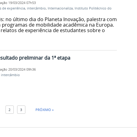
cação
19/03/2024 07h53
s de experiência
,
intercâmbio
,
Internacionaliza
,
Instituto Politécnico do
s: no último dia do Planeta Inovação, palestra com
da programas de mobilidade acadêmica na Europa.
elatos de experiência de estudantes sobre o
resultado preliminar da 1ª etapa
cação
20/03/2024 09h36
,
intercâmbio
1
2
3
PRÓXIMO »