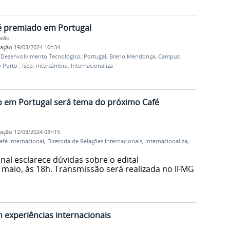
é premiado em Portugal
Leão
cação
19/03/2024 10h34
 Desenvolvimento Tecnológico
,
Portugal
,
Breno Mendonça
,
Campus
o Porto
,
Isep
,
intercâmbio
,
Internacionaliza
 em Portugal será tema do próximo Café
cação
12/03/2024 08h15
afé Internacional
,
Diretoria de Relações Internacionais
,
Internacionaliza
,
nal esclarece dúvidas sobre o edital
e maio, às 18h. Transmissão será realizada no IFMG
 experiências internacionais