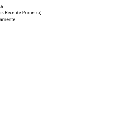
ia
is Recente Primeiro)
camente