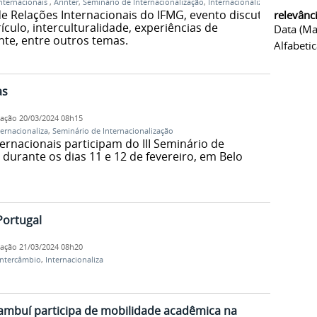
Internacionais
,
Arinter
,
Seminário de Internacionalização
,
Internacionaliza
e Relações Internacionais do IFMG, evento discute
relevânc
ículo, interculturalidade, experiências de
Data (ma
nte, entre outros temas.
Alfabeti
as
cação
20/03/2024 08h15
ternacionaliza
,
Seminário de Internacionalização
ternacionais participam do III Seminário de
 durante os dias 11 e 12 de fevereiro, em Belo
Portugal
cação
21/03/2024 08h20
intercâmbio
,
Internacionaliza
mbuí participa de mobilidade acadêmica na