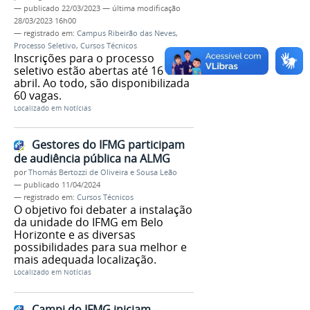
—
publicado
22/03/2023
—
última modificação
28/03/2023 16h00
— registrado em:
Campus Ribeirão das Neves
,
Processo Seletivo
,
Cursos Técnicos
Inscrições para o processo
seletivo estão abertas até 16 de
abril. Ao todo, são disponibilizada
60 vagas.
Localizado em
Notícias
Gestores do IFMG participam
de audiência pública na ALMG
por
Thomás Bertozzi de Oliveira e Sousa Leão
—
publicado
11/04/2024
— registrado em:
Cursos Técnicos
O objetivo foi debater a instalação
da unidade do IFMG em Belo
Horizonte e as diversas
possibilidades para sua melhor e
mais adequada localização.
Localizado em
Notícias
Campi do IFMG iniciam