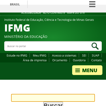
BRASIL
Simplifique!
ACESSIBILIDADE
ALTO CONTRASTE
MAPA DO SITE
Comunica BR
Instituto Federal de Educação, Ciência e Tecnologia de Minas Gerais
IFMG
Participe
Acesso à informação
MINISTÉRIO DA EDUCAÇÃO
Legislação
Buscar no portal
Bus
Canais
Estude no IFMG
Meu IFMG
Acesso a sistemas
SEI
SUAP
Área de imprensa
Orcamento
Ouvidoria
Contato