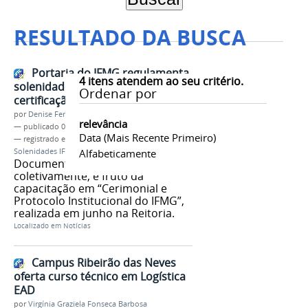
RESULTADO DA BUSCA
Portaria do IFMG regulamenta
4
itens atendem ao seu critério.
solenidades de entrega de
Ordenar por
certificação dos cursos técnicos
por
Denise Ferreira dos Santos
relevância
—
publicado
03/07/2025
Data (mais Recente Primeiro)
— registrado em:
Certificação
,
Cursos Técnicos
,
Solenidades IFMG
,
Alfabeticamente
Formaturas
Documento, construído
coletivamente, é fruto da
capacitação em “Cerimonial e
Protocolo Institucional do IFMG”,
realizada em junho na Reitoria.
Localizado em
Notícias
Campus Ribeirão das Neves
oferta curso técnico em Logística
EAD
por
Virgínia Graziela Fonseca Barbosa