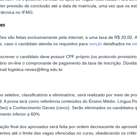
ter previsão de conclusão até a data de matrícula, uma vez que os es
 técnica no IFMG.
ões
ções são feitas exclusivamente pela internet, a uma taxa de R$ 20,00. Até
e, caso o candidato atenda os requisitos para
detalhados no
isenção
edi
nscrever o candidato deve possuir CPF próprio (ou protocolo provisório
ário on-line o comprovante de pagamento da taxa de inscrição. Dúvida
mail logistica.neves@ifmg.edu.br
o seletivo, classificatório e eliminatório, será realizado por meio de pr
il. A prova terá como referência conteúdos do Ensino Médio: Língua P
ões) e Conhecimento Gerais (cinco). Serão eliminados os candidatos 
mento inferior a 60%.
icação final dos aprovados será feita por ordem decrescente do aprove
ntos até o limite das vagas oferecidas no curso, obedecendo os crit