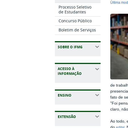
última mo
Processo Seletivo
de Estudantes
Concurso Público
Boletim de Serviços
SOBRE O IFMG
ACESSO À
INFORMAÇÃO
de trabal
presencia
ENSINO
fato de s
"Foi pens
claro, nã
EXTENSÃO
Ao todo, 
do
N
edital.