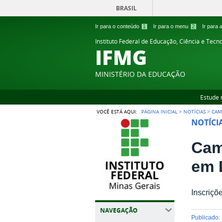
BRASIL
Ir para o conteúdo
1
Ir para o menu
2
Ir para
Instituto Federal de Educação, Ciência e Tecn
IFMG
MINISTÉRIO DA EDUCAÇÃO
Estude 
VOCÊ ESTÁ AQUI:
PÁGINA INICIAL
>
NOTÍCIAS
>
CAM
NOTÍCI
Cam
em 
Inscriçõ
NAVEGAÇÃO
publicado
: