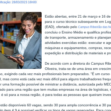
dificação
:
28/03/2023 16h00
Estão abertas, entre 21 de março e 16 de a
para o curso técnico subsequente em Logí
(EAD), ofertado pelo
Campus
Ribeirão das N
concluiu o Ensino Médio e qualifica prof
de transporte, armazenamento e planejam
atividades exercidas estão: executar e 
máquinas e equipamentos, compras, rec
expedição e distribuição de materiais e pr
De acordo com a diretora do
Campus
Ribe
Oliveira, trata-se de uma área em cresci
ho, exigindo cada vez mais profissionais bem preparados. "É um curso
l, mas como está cada vez mais difícil para alguns trabalhadores freq
er uma formação possível de ministrar a distância, autorizada pelo MEC
ado para uma região que tem muitas empresas na área de logísticas, m
o é só para a nossa região, é para todas as pessoas que queiram invest
estão disponíveis 60 vagas, sendo 30 para ampla concorrência e 30 pa
o item 4.9 é possível verificar os tipos de vagas reservadas. Para conc