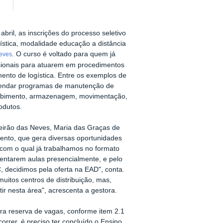
bril, as inscrições do processo seletivo
stica, modalidade educação a distância
. O curso é voltado para quem já
eves
issionais para atuarem em procedimentos
ento de logística. Entre os exemplos de
agendar programas de manutenção de
ebimento, armazenagem, movimentação,
odutos.
irão das Neves, Maria das Graças de
mento, que gera diversas oportunidades
 com o qual já trabalhamos no formato
uentarem aulas presencialmente, e pelo
, decidimos pela oferta na EAD", conta.
uitos centros de distribuição, mas,
ir nesta área", acrescenta a gestora.
ra reserva de vagas, conforme item 2.1
orrer, é preciso ter concluído o Ensino