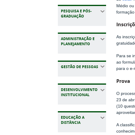
Médio ou 
PESQUISA E PÓS-
formação
GRADUAÇÃO
Inscriç
As inscri
ADMINISTRAÇÃO E
gratuidad
PLANEJAMENTO
Para se i
ao formul
GESTÃO DE PESSOAS
para o e-
Prova
DESENVOLVIMENTO
O process
INSTITUCIONAL
23 de abr
(10 quest
aproveita
EDUCAÇÃO A
DISTÂNCIA
A classif
conhecime