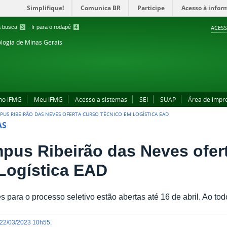
Simplifique!
Comunica BR
Participe
Acesso à infor
 a busca
3
Ir para o rodapé
4
ACESS
ologia de Minas Gerais
no IFMG
Meu IFMG
Acesso a sistemas
SEI
SUAP
Área de impr
PUS RIBEIRÃO DAS NEVES OFERTA CURSO TÉCNICO EM LOGÍSTICA EAD
AS
pus Ribeirão das Neves ofert
Logística EAD
es para o processo seletivo estão abertas até 16 de abril. Ao to
22/03/2023 10h55
,