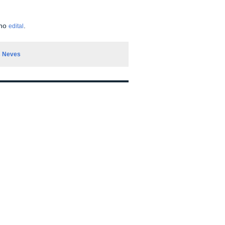
 no
.
edital
s Neves