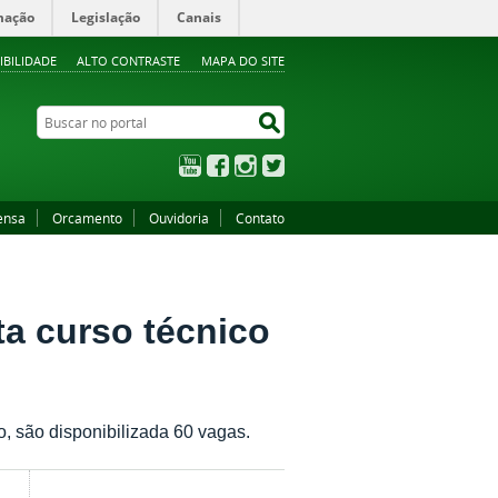
mação
Legislação
Canais
IBILIDADE
ALTO CONTRASTE
MAPA DO SITE
Buscar no portal
Buscar no portal
YouTube
Facebook
Instagram
Twitter
ensa
Orcamento
Ouvidoria
Contato
a curso técnico
do, são disponibilizada 60 vagas.