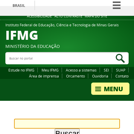
BRASIL
Simplifique!
ACESSIBILIDADE
ALTO CONTRASTE
MAPA DO SITE
Comunica BR
Instituto Federal de Educação, Ciência e Tecnologia de Minas Gerais
IFMG
Participe
Acesso à informação
MINISTÉRIO DA EDUCAÇÃO
Legislação
Buscar no portal
Bus
Canais
Estude no IFMG
Meu IFMG
Acesso a sistemas
SEI
SUAP
Área de imprensa
Orcamento
Ouvidoria
Contato