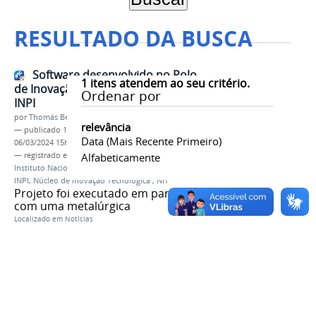
RESULTADO DA BUSCA
Software desenvolvido no Polo
1
itens atendem ao seu critério.
de Inovação ganha registro no
Ordenar por
INPI
por
Thomás Bertozzi de Oliveira e Sousa Leão
relevância
—
publicado
14/11/2023
—
última modificação
Data (mais Recente Primeiro)
06/03/2024 15h49
— registrado em:
registro
Alfabeticamente
,
Polo de Inovação
,
Instituto Nacional da Propriedade Intelectual
,
INPI
,
Núcleo de Inovação Tecnológica
,
NIT
Projeto foi executado em parceria
com uma metalúrgica
Localizado em
Notícias