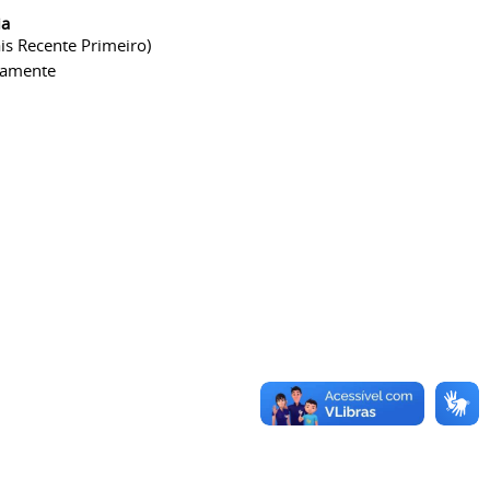
ia
is Recente Primeiro)
camente