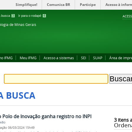
Simplifique!
Comunica BR
Participe
Acesso à infor
 a busca
3
Ir para o rodapé
4
ACESS
ologia de Minas Gerais
no IFMG
Meu IFMG
Acesso a sistemas
SEI
SUAP
Área de impr
A BUSCA
 Polo de Inovação ganha registro no INPI
3
itens 
Leão
Orden
cação
06/03/2024 15h49