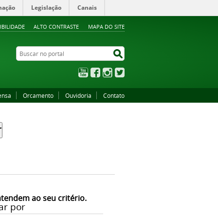
mação
Legislação
Canais
IBILIDADE
ALTO CONTRASTE
MAPA DO SITE
Buscar no portal
Buscar no portal
YouTube
Facebook
Instagram
Twitter
ensa
Orcamento
Ouvidoria
Contato
atendem ao seu critério.
ar por