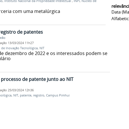
ão
,
Instituto Nacional da Propriedade Intelectual
,
INPI
,
Núcleo de
relevânc
rceria com uma metalúrgica
Data (ma
Alfabeti
registro de patentes
Leão
cação
13/03/2024 11h27
 de Inovação Tecnológica
,
NIT
1 de dezembro de 2022 e os interessados podem se
lário
 processo de patente junto ao NIT
cação
25/03/2024 12h36
nológica
,
NIT
,
patente
,
registro
,
Campus Pimhui