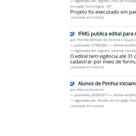
— registrado em:
registro
,
Polo de Inovaç
Inovação Tecnológica
,
NIT
Projeto foi executado em pa
Localizado em
Notícias
IFMG publica edital para 
por
Thomás Bertozzi de Oliveira e Sousa 
—
publicado
27/09/2021
—
última modifi
— registrado em:
registro
,
patente
,
Núcleo
O edital tem vigência até 3
cadastrar por meio de formu
Localizado em
Notícias
Alunos de Pimhui iniciam
por
debora.drumond
—
publicado
20/09/2017
—
última modifi
— registrado em:
Núcleo de Inovação Tec
Localizado em
Notícias