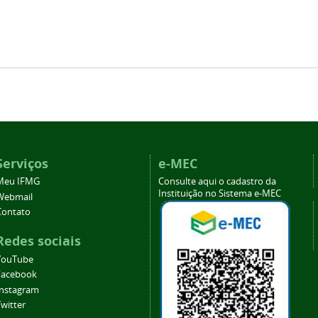
Serviços
e-MEC
Meu IFMG
Consulte aqui o cadastro da
Instituição no Sistema e-MEC
Webmail
Contato
Redes sociais
YouTube
Facebook
Instagram
witter