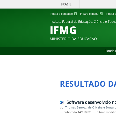
BRASIL
Ir para o conteúdo
1
Ir para o menu
2
Ir para
Instituto Federal de Educação, Ciência e Tecn
IFMG
MINISTÉRIO DA EDUCAÇÃO
Estude 
RESULTADO D
Software desenvolvido no
por
Thomás Bertozzi de Oliveira e Sousa 
—
publicado
14/11/2023
—
última modifi