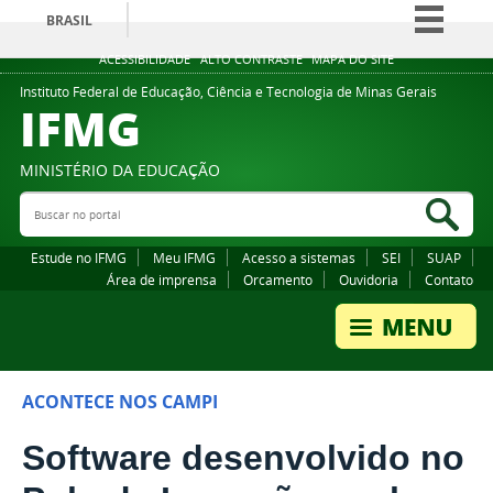
BRASIL
Simplifique!
ACESSIBILIDADE
ALTO CONTRASTE
MAPA DO SITE
Comunica BR
Instituto Federal de Educação, Ciência e Tecnologia de Minas Gerais
IFMG
Participe
Acesso à informação
MINISTÉRIO DA EDUCAÇÃO
Legislação
Buscar no portal
Bus
Canais
Estude no IFMG
Meu IFMG
Acesso a sistemas
SEI
SUAP
Área de imprensa
Orcamento
Ouvidoria
Contato
ACONTECE NOS CAMPI
Software desenvolvido no