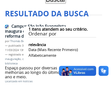
RESULTADO DA BUSCA
Campus São João Evangelista
1
itens atendem ao seu critério.
inaugura obras de ampliação e
Ordenar por
reforma da biblioteca
por
Thomás Bertozzi de Oliveira e Sousa Leão
relevância
—
publicado
30/06/2022
—
última modificação
Data (mais Recente Primeiro)
11/03/2024 13h46
— registrado em:
Campus São João Evangelista
Alfabeticamente
,
inauguração
,
obras de ampliação
,
reforma da
biblioteca
Espaço passou por diversas
melhorias ao longo do último um
ano e meio.
Localizado em
Notícias