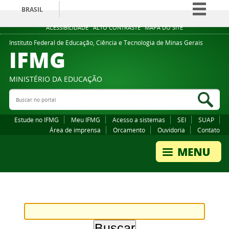
BRASIL
Simplifique!
ACESSIBILIDADE
ALTO CONTRASTE
MAPA DO SITE
Comunica BR
Instituto Federal de Educação, Ciência e Tecnologia de Minas Gerais
IFMG
Participe
Acesso à informação
MINISTÉRIO DA EDUCAÇÃO
Legislação
Buscar no portal
Bus
Canais
Estude no IFMG
Meu IFMG
Acesso a sistemas
SEI
SUAP
Área de imprensa
Orcamento
Ouvidoria
Contato