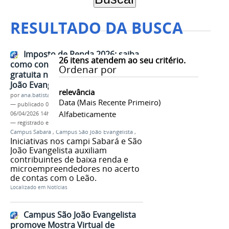
RESULTADO DA BUSCA
Imposto de Renda 2026: saiba
26
itens atendem ao seu critério.
como conseguir consultoria
Ordenar por
gratuita nos campi Sabará e São
João Evangelista
relevância
por
ana.batista
Data (mais Recente Primeiro)
—
publicado
06/04/2026
—
última modificação
Alfabeticamente
06/04/2026 14h02
— registrado em:
Imposto de Renda 2026
,
Campus Sabará
,
Campus São João Evangelista
,
Iniciativas nos campi Sabará e São
João Evangelista auxiliam
contribuintes de baixa renda e
microempreendedores no acerto
de contas com o Leão.
Localizado em
Notícias
Campus São João Evangelista
promove Mostra Virtual de