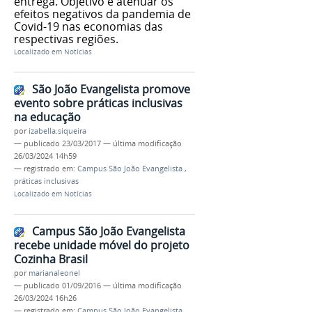
entrega. Objetivo é atenuar os
efeitos negativos da pandemia de
Covid-19 nas economias das
respectivas regiões.
Localizado em
Notícias
São João Evangelista promove
evento sobre práticas inclusivas
na educação
por
izabella.siqueira
—
publicado
23/03/2017
—
última modificação
26/03/2024 14h59
— registrado em:
Campus São João Evangelista
,
práticas inclusivas
Localizado em
Notícias
Campus São João Evangelista
recebe unidade móvel do projeto
Cozinha Brasil
por
marianaleonel
—
publicado
01/09/2016
—
última modificação
26/03/2024 16h26
— registrado em:
Campus São João Evangelista
,