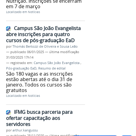
Nutrição. Inscrições se encerram
em 7 de março
Localizado em
Notícias
Campus São João Evangelista
abre inscrições para quatro
cursos de pós-graduação EaD
por
Thomás Bertozzi de Oliveira e Sousa Leão
—
publicado
06/01/2025
—
última modificação
31/03/2025 17h14
— registrado em:
Campus São João Evangelista
,
Pós-graduação EaD
,
Resumo de edital
São 180 vagas e as inscrições
estão abertas até o dia 31 de
janeiro. Todos os cursos são
gratuitos
Localizado em
Notícias
IFMG busca parceria para
ofertar capacitação aos
servidores
por
arthur.kangussu
—
publicado
25/11/2020
—
última modificação