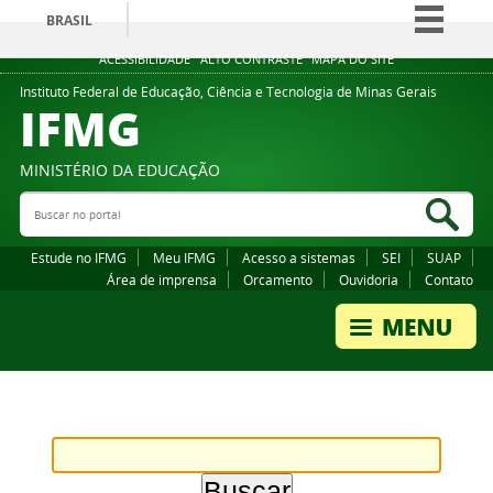
BRASIL
Simplifique!
ACESSIBILIDADE
ALTO CONTRASTE
MAPA DO SITE
Comunica BR
Instituto Federal de Educação, Ciência e Tecnologia de Minas Gerais
IFMG
Participe
Acesso à informação
MINISTÉRIO DA EDUCAÇÃO
Legislação
Buscar no portal
Bus
Canais
Estude no IFMG
Meu IFMG
Acesso a sistemas
SEI
SUAP
Área de imprensa
Orcamento
Ouvidoria
Contato