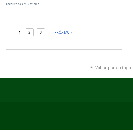
Localizado em
Notícias
1
2
3
PRÓXIMO »
Voltar para o topo