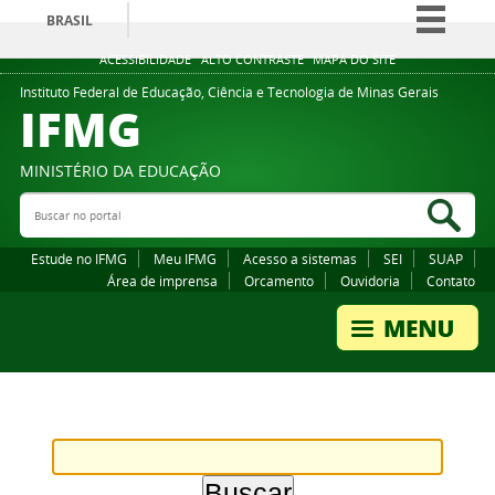
BRASIL
Simplifique!
ACESSIBILIDADE
ALTO CONTRASTE
MAPA DO SITE
Comunica BR
Instituto Federal de Educação, Ciência e Tecnologia de Minas Gerais
IFMG
Participe
Acesso à informação
MINISTÉRIO DA EDUCAÇÃO
Legislação
Buscar no portal
Bus
Canais
Estude no IFMG
Meu IFMG
Acesso a sistemas
SEI
SUAP
Área de imprensa
Orcamento
Ouvidoria
Contato