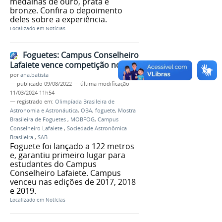
medalhas de ouro, prata e
bronze. Confira o depoimento
deles sobre a experiência.
Localizado em
Notícias
Foguetes: Campus Conselheiro
Lafaiete vence competição no RJ
por
ana.batista
—
publicado
09/08/2022
—
última modificação
11/03/2024 11h54
— registrado em:
Olimpíada Brasileira de
Astronomia e Astronáutica
,
OBA
,
foguete
,
Mostra
Brasileira de Foguetes
,
MOBFOG
,
Campus
Conselheiro Lafaiete
,
Sociedade Astronômica
Brasileira
,
SAB
Foguete foi lançado a 122 metros
e, garantiu primeiro lugar para
estudantes do Campus
Conselheiro Lafaiete. Campus
venceu nas edições de 2017, 2018
e 2019.
Localizado em
Notícias