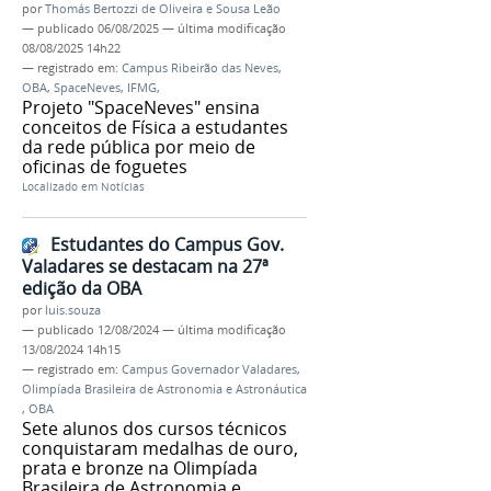
por
Thomás Bertozzi de Oliveira e Sousa Leão
—
publicado
06/08/2025
—
última modificação
08/08/2025 14h22
— registrado em:
Campus Ribeirão das Neves
,
OBA
,
SpaceNeves
,
IFMG
,
Projeto "SpaceNeves" ensina
conceitos de Física a estudantes
da rede pública por meio de
oficinas de foguetes
Localizado em
Notícias
Estudantes do Campus Gov.
Valadares se destacam na 27ª
edição da OBA
por
luis.souza
—
publicado
12/08/2024
—
última modificação
13/08/2024 14h15
— registrado em:
Campus Governador Valadares
,
Olimpíada Brasileira de Astronomia e Astronáutica
,
OBA
Sete alunos dos cursos técnicos
conquistaram medalhas de ouro,
prata e bronze na Olimpíada
Brasileira de Astronomia e