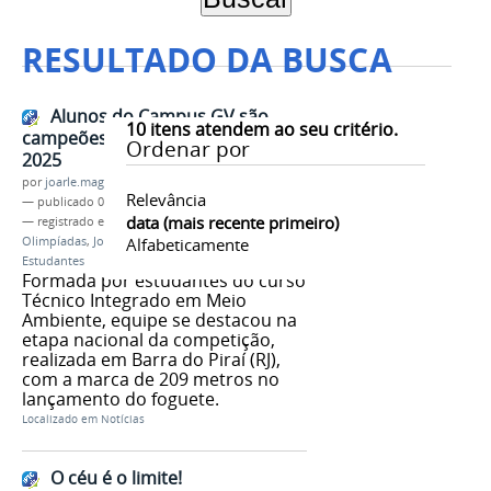
RESULTADO DA BUSCA
Alunos do Campus GV são
10
itens atendem ao seu critério.
campeões na Jornada de Foguetes
Ordenar por
2025
por
joarle.magalhaes
Relevância
—
publicado
01/09/2025
data (mais recente primeiro)
— registrado em:
Campus Governador Valadares
,
Olimpíadas
,
Jornada de Foguetes
Alfabeticamente
,
OBA
,
OBAFOG
,
Estudantes
Formada por estudantes do curso
Técnico Integrado em Meio
Ambiente, equipe se destacou na
etapa nacional da competição,
realizada em Barra do Piraí (RJ),
com a marca de 209 metros no
lançamento do foguete.
Localizado em
Notícias
O céu é o limite!