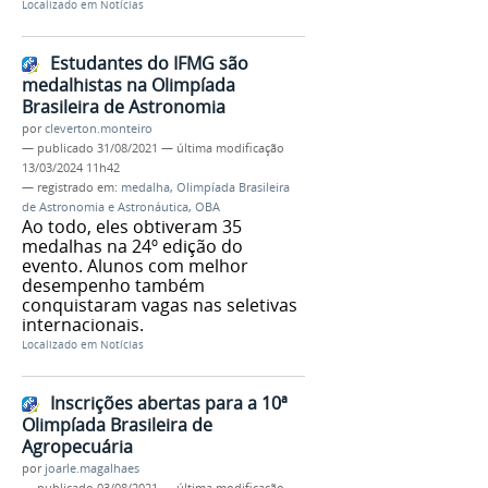
Localizado em
Notícias
Estudantes do IFMG são
medalhistas na Olimpíada
Brasileira de Astronomia
por
cleverton.monteiro
—
publicado
31/08/2021
—
última modificação
13/03/2024 11h42
— registrado em:
medalha
,
Olimpíada Brasileira
de Astronomia e Astronáutica
,
OBA
Ao todo, eles obtiveram 35
medalhas na 24º edição do
evento. Alunos com melhor
desempenho também
conquistaram vagas nas seletivas
internacionais.
Localizado em
Notícias
Inscrições abertas para a 10ª
Olimpíada Brasileira de
Agropecuária
por
joarle.magalhaes
—
publicado
03/08/2021
—
última modificação