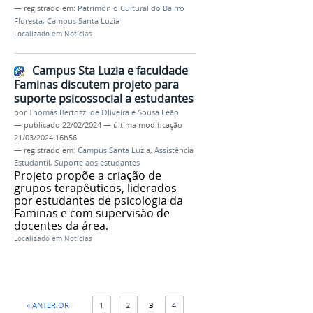
— registrado em:
Patrimônio Cultural do Bairro
Floresta
,
Campus Santa Luzia
Localizado em
Notícias
Campus Sta Luzia e faculdade
Faminas discutem projeto para
suporte psicossocial a estudantes
por
Thomás Bertozzi de Oliveira e Sousa Leão
—
publicado
22/02/2024
—
última modificação
21/03/2024 16h56
— registrado em:
Campus Santa Luzia
,
Assistência
Estudantil
,
Suporte aos estudantes
Projeto propõe a criação de
grupos terapêuticos, liderados
por estudantes de psicologia da
Faminas e com supervisão de
docentes da área.
Localizado em
Notícias
« ANTERIOR
1
2
3
4