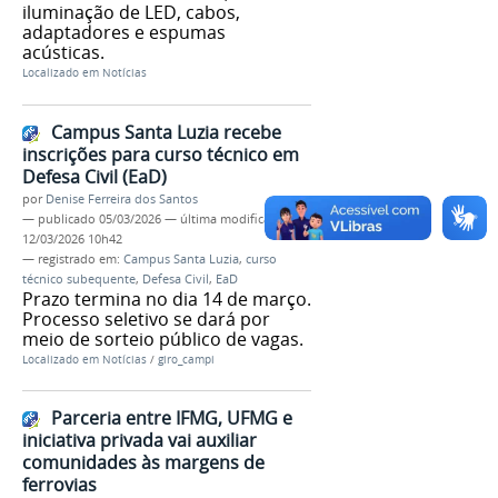
iluminação de LED, cabos,
adaptadores e espumas
acústicas.
Localizado em
Notícias
Campus Santa Luzia recebe
inscrições para curso técnico em
Defesa Civil (EaD)
por
Denise Ferreira dos Santos
—
publicado
05/03/2026
—
última modificação
12/03/2026 10h42
— registrado em:
Campus Santa Luzia
,
curso
técnico subequente
,
Defesa Civil
,
EaD
Prazo termina no dia 14 de março.
Processo seletivo se dará por
meio de sorteio público de vagas.
Localizado em
Notícias
/
giro_campi
Parceria entre IFMG, UFMG e
iniciativa privada vai auxiliar
comunidades às margens de
ferrovias