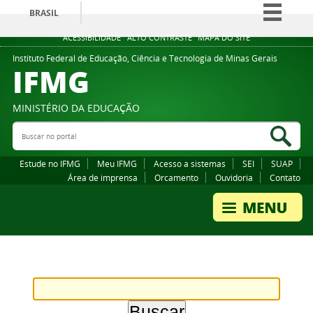
BRASIL
Simplifique!
ACESSIBILIDADE
ALTO CONTRASTE
MAPA DO SITE
Comunica BR
Instituto Federal de Educação, Ciência e Tecnologia de Minas Gerais
IFMG
Participe
Acesso à informação
MINISTÉRIO DA EDUCAÇÃO
Legislação
Buscar no portal
Bus
Canais
Estude no IFMG
Meu IFMG
Acesso a sistemas
SEI
SUAP
Área de imprensa
Orcamento
Ouvidoria
Contato