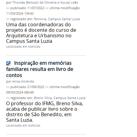
por
Thomás Bertozzi de Oliveira e Sousa Leão
—
publicado
11/07/2022
—
última modificação
11/03/2024 13h42
— registrado em:
ferrovia
,
Campus Santa Luzia
Uma das coordenadoras do
projeto é docente do curso de
Arquitetura e Urbanismo no
Campus Santa Luzia
Localizado em
Notícias
Inspiração em memórias
familiares resulta em livro de
contos
por
erica.miranda
—
publicado
21/09/2022
—
última modificação
09/03/2024 08h49
— registrado em:
Breno Silva
,
Campus Santa Luzia
O professor do IFMG, Breno Silva,
acaba de publicar livro sobre o
distrito de São Benedito, em
Santa Luzia.
Localizado em
Notícias