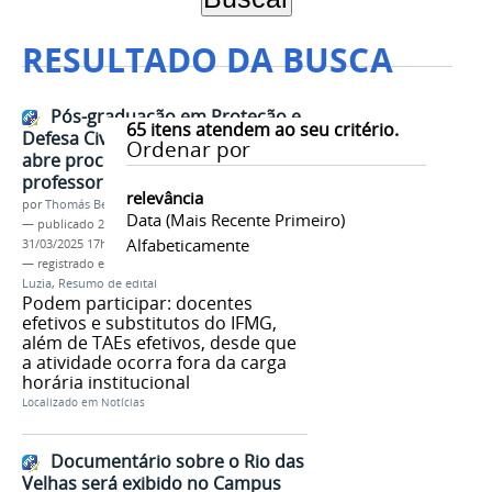
RESULTADO DA BUSCA
Pós-graduação em Proteção e
65
itens atendem ao seu critério.
Defesa Civil: Campus Santa Luzia
Ordenar por
abre processo seletivo para
professor voluntário
relevância
por
Thomás Bertozzi de Oliveira e Sousa Leão
Data (mais Recente Primeiro)
—
publicado
21/02/2025
—
última modificação
Alfabeticamente
31/03/2025 17h39
— registrado em:
Pós-graduação
,
Campus Santa
Luzia
,
Resumo de edital
Podem participar: docentes
efetivos e substitutos do IFMG,
além de TAEs efetivos, desde que
a atividade ocorra fora da carga
horária institucional
Localizado em
Notícias
Documentário sobre o Rio das
Velhas será exibido no Campus