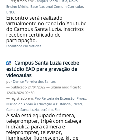
— registrado em:
Campus Santa Luzia
,
Novo
Ensino Médio
,
Base Nacional Comum Curricular
,
BNCC
Encontro será realizado
virtualmente no canal do Youtube
do Campus Santa Luzia. Inscritos
recebem certificado de
participação.
Localizado em
Notícias
Campus Santa Luzia recebe
estúdio EAD para gravação de
videoaulas
por
Denise Ferreira dos Santos
—
publicado
21/01/2022
—
última modificação
12/03/2024 09h50
— registrado em:
Pró-Reitoria de Extensão
,
Proex
,
Núcleo de Apoio à Educação a Distância
,
Nead
,
Campus Santa Luzia
,
estúdio
,
Ead
A sala está equipado câmera,
teleprompter, tripé com cabeça
hidráulica para câmera e
teleprompter, televisor,
iluminador fluorescente, kit de