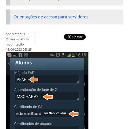
Orientações de acesso para servidores
por
Matheus
Ohara
—
última
modificação
16/06/2023 08h25