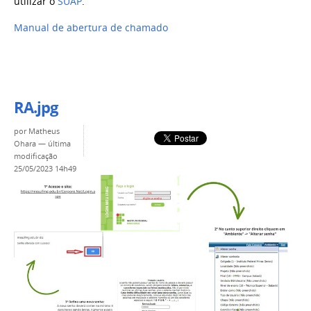
utilizar o
SUAP
.
Manual de abertura de chamado
RA.jpg
por
Matheus
Ohara
—
última
modificação
25/05/2023 14h49