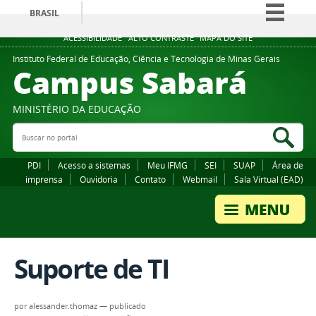
BRASIL
Simplifique!
ACESSIBILIDADE
ALTO CONTRASTE
MAPA DO SITE
Comunica BR
Instituto Federal de Educação, Ciência e Tecnologia de Minas Gerais
Campus Sabará
Participe
Acesso à informação
MINISTÉRIO DA EDUCAÇÃO
Legislação
Buscar no portal
Bus
Canais
PDI
Acesso a sistemas
Meu IFMG
SEI
SUAP
Área de
imprensa
Ouvidoria
Contato
Webmail
Sala Virtual (EAD)
Suporte de TI
por
alessander.thomaz
—
publicado