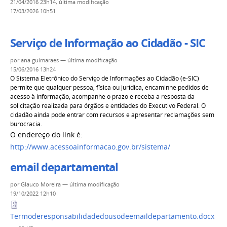
21/04/2016 23h14,
última modificação
17/03/2026 10h51
Serviço de Informação ao Cidadão - SIC
por
ana.guimaraes
—
última modificação
15/06/2016 13h24
O Sistema Eletrônico do Serviço de Informações ao Cidadão (e-SIC)
permite que qualquer pessoa, física ou jurídica, encaminhe pedidos de
acesso à informação, acompanhe o prazo e receba a resposta da
solicitação realizada para órgãos e entidades do Executivo Federal. O
cidadão ainda pode entrar com recursos e apresentar reclamações sem
burocracia.
O endereço do link é:
http://www.acessoainformacao.gov.br/sistema/
email departamental
por
Glauco Moreira
—
última modificação
19/10/2022 12h10
Termoderesponsabilidadedousodeemaildepartamento.docx