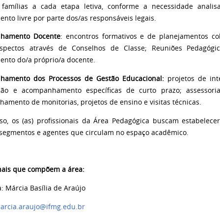
 famílias a cada etapa letiva, conforme a necessidade anal
nto livre por parte dos/as responsáveis legais.
hamento Docente
:
encontros formativos e de planejamentos col
aspectos através de Conselhos de Classe; Reuniões Pedagóg
nto do/a próprio/a docente.
hamento dos Processos de Gestão Educacional:
projetos de int
ção e acompanhamento específicas de curto prazo; assessoria
amento de monitorias, projetos de ensino e visitas técnicas.
so, os (as) profissionais da Área Pedagógica buscam estabelecer
 segmentos e agentes que circulam no espaço acadêmico.
onais que compõem a área:
: Márcia Basília de Araújo
arcia.araujo@ifmg.edu.br