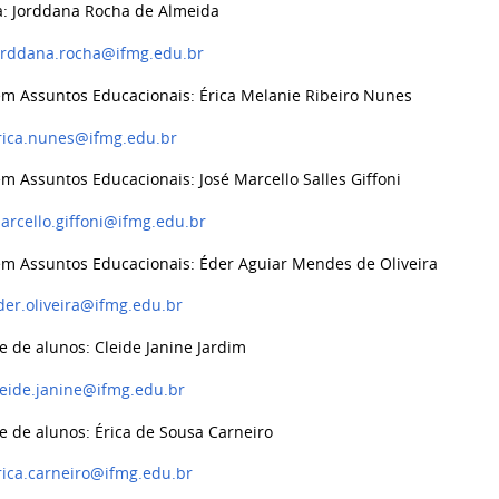
: Jorddana Rocha de Almeida
orddana.rocha@ifmg.edu.br
em Assuntos Educacionais: Érica Melanie Ribeiro Nunes
rica.nunes@ifmg.edu.br
m Assuntos Educacionais: José Marcello Salles Giffoni
arcello.giffoni@ifmg.edu.br
em Assuntos Educacionais: Éder Aguiar Mendes de Oliveira
der.oliveira@ifmg.edu.br
e de alunos: Cleide Janine Jardim
leide.janine@ifmg.edu.br
e de alunos: Érica de Sousa Carneiro
rica.carneiro@ifmg.edu.br