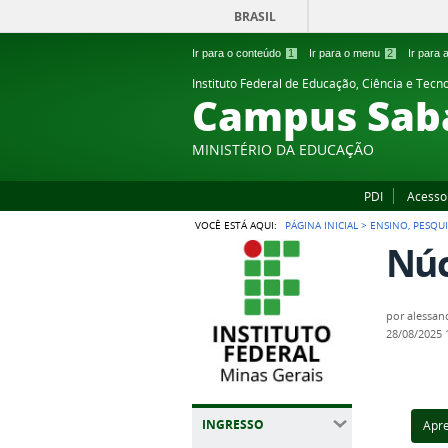
BRASIL
Ir para o conteúdo
1
Ir para o menu
2
Ir para
Instituto Federal de Educação, Ciência e Tecn
Campus Sab
MINISTÉRIO DA EDUCAÇÃO
PDI
Acesso
VOCÊ ESTÁ AQUI:
PÁGINA INICIAL
>
ENSINO, PESQU
Núc
por
alessan
28/08/2025
INGRESSO
Apr