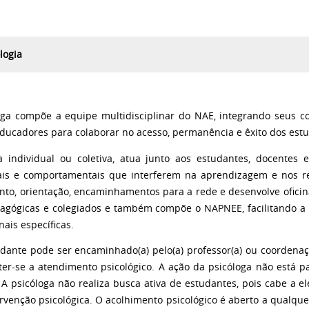
logia
oga compõe a equipe multidisciplinar do NAE, integrando seus c
ducadores para colaborar no acesso, permanência e êxito dos est
 individual ou coletiva, atua junto aos estudantes, docentes e
is e comportamentais que interferem na aprendizagem e nos rel
nto, orientação, encaminhamentos para a rede e desenvolve oficina
dagógicas e colegiados e também compõe o NAPNEE, facilitando a
nais específicas.
udante pode ser encaminhado(a) pelo(a) professor(a) ou coordena
er-se a atendimento psicológico. A ação da psicóloga não está p
 A psicóloga não realiza busca ativa de estudantes, pois cabe a el
rvenção psicológica. O acolhimento psicológico é aberto a qualque