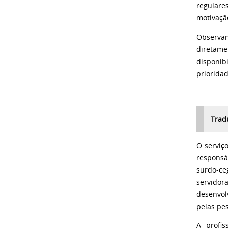
regulare
motivaçã
Observan
diretam
disponib
priorida
Trad
O serviço
responsá
surdo-ce
servidora
desenvol
pelas pe
A profi