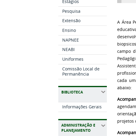
Estágios
Pesquisa
Extensão
A Área P
educativ
Ensino
desenvol
NAPNEE
biopsico
NEABI
campo de
Pedagógi
Uniformes
Assisten
Comissão Local de
profissi
Permanência
cada uma
abaixo:
BIBLIOTECA
Acompan
agendame
Informações Gerais
orientaç
projetos
ADMINISTRAÇÃO E
PLANEJAMENTO
Acompan