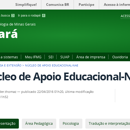
Simplifique!
Comunica BR
Participe
Acesso à infor
 a busca
3
Ir para o rodapé
4
ACESS
ologia de Minas Gerais
ará
 a sistemas
Meu IFMG
SEI
SUAP
Área de imprensa
Ouvidoria
ISA E EXTENSÃO
>
NÚCLEO DE APOIO EDUCACIONAL-NAE
leo de Apoio Educacional-
der.thomaz
—
publicado
22/04/2016 01h20,
última modificação
 11h52
esentação
Área Pedagógica
Psicologia
Tradução e interpretação