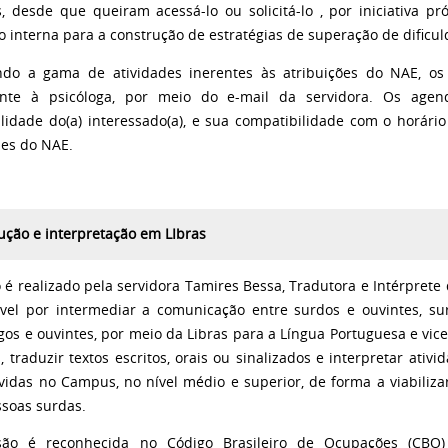
s, desde que queiram acessá-lo ou solicitá-lo , por iniciativa p
o interna para a construção de estratégias de superação de dificu
do a gama de atividades inerentes às atribuições do NAE, os
ente à psicóloga, por meio do e-mail da servidora. Os agen
ilidade do(a) interessado(a), e sua compatibilidade com o horári
des do NAE.
ução e interpretação em LIbras
 é realizado pela servidora Tamires Bessa, Tradutora e Intérprete d
vel por intermediar a comunicação entre surdos e ouvintes, su
gos e ouvintes, por meio da Libras para a Língua Portuguesa e vic
, traduzir textos escritos, orais ou sinalizados e interpretar ativ
vidas no C
ampus
, no nível médio e superior, de forma a viabiliz
ssoas surdas.
ssão é reconhecida no Código Brasileiro de Ocupações (CBO)