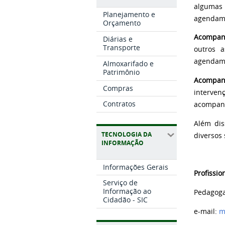
algumas
Planejamento e
agendame
Orçamento
Acompan
Diárias e
Transporte
outros 
agendame
Almoxarifado e
Patrimônio
Acompan
Compras
interven
Contratos
acompanh
Além dis
TECNOLOGIA DA
diversos
INFORMAÇÃO
Informações Gerais
Profissi
Serviço de
Informação ao
Pedagoga
Cidadão - SIC
e-mail:
m