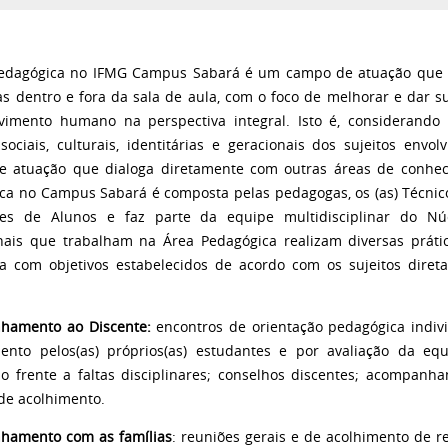
edagógica no IFMG Campus Sabará é um campo de atuação que an
as dentro e fora da sala de aula, com o foco de melhorar e dar 
vimento humano na perspectiva integral. Isto é, considerando a
ssociais, culturais, identitárias e geracionais dos sujeitos en
 atuação que dialoga diretamente com outras áreas de conheci
ca no Campus Sabará é composta pelas pedagogas, os (as) Técnico
tes de Alunos e faz parte da equipe multidisciplinar do Nú
onais que trabalham na Área Pedagógica realizam diversas prá
 com objetivos estabelecidos de acordo com os sujeitos direta
hamento ao Discente:
encontros de orientação pedagógica indivi
nto pelos(as) próprios(as) estudantes e por avaliação da eq
ão frente a faltas disciplinares; conselhos discentes; acompan
 de acolhimento.
hamento com as famílias
: reuniões gerais e de acolhimento de r