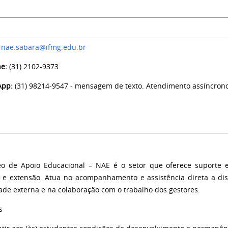
nae.sabara@ifmg.edu.br
ne:
(31)
2102-9373
App
:
(31) 98214-9547 - mensagem de texto. Atendimento assíncrono, 
 de Apoio Educacional – NAE é o setor que oferece suporte e 
 e extensão. Atua no acompanhamento e assistência direta a di
de externa e na colaboração com o trabalho dos gestores.
s