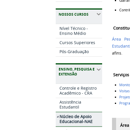
Garan
Contri
NOSSOS CURSOS
Nível Técnico -
Constit
Ensino Médio
Área Pe
Cursos Superiores
Estudanti
Pós-Graduação
afins.
ENSINO, PESQUISA E
EXTENSÃO
Serviço
Monito
Controle e Registro
Visita
Acadêmico - CRA
Projet
Assistência
Progra
Estudantil
Núcleo de Apoio
Educacional-NAE
Área