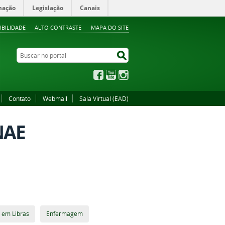
mação
Legislação
Canais
IBILIDADE
ALTO CONTRASTE
MAPA DO SITE
Buscar no portal
Buscar no portal
Facebook
YouTube
Instagram
Contato
Webmail
Sala Virtual (EAD)
NAE
 em Libras
Enfermagem