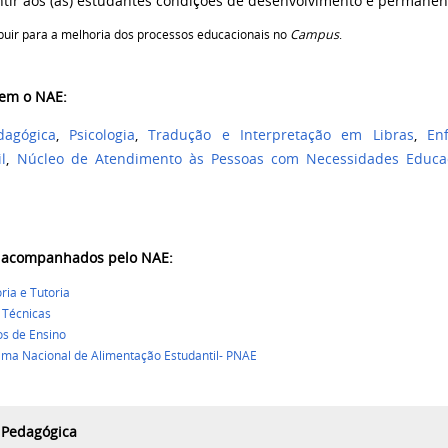
tir aos (às) estudantes condições de desenvolvimento e permanênc
buir para a melhoria dos processos educacionais no
Campus
.
uem o NAE:
dagógica
,
Psicologia
,
Tradução e Interpretação em Libras
,
En
l
,
Núcleo de Atendimento às Pessoas com Necessidades Educaci
s acompanhados pelo NAE:
ria e Tutoria
s Técnicas
os de Ensino
ma Nacional de Alimentação Estudantil- PNAE
 Pedagógica