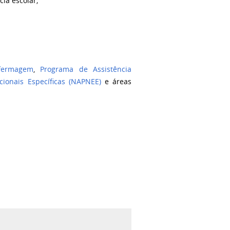
ia escolar;
fermagem
,
Programa de Assistência
onais Específicas (NAPNEE)
e áreas