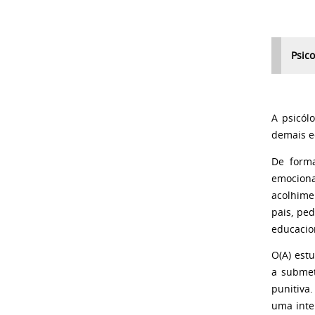
Psico
A psicól
demais e
De forma
emociona
acolhime
pais, pe
educacio
O(A) est
a submet
punitiva.
uma inte