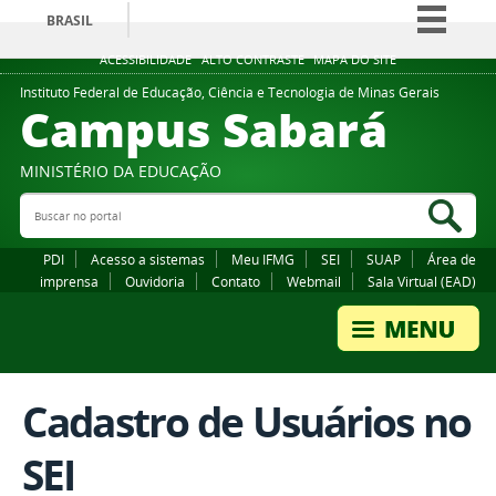
BRASIL
Simplifique!
ACESSIBILIDADE
ALTO CONTRASTE
MAPA DO SITE
Comunica BR
Instituto Federal de Educação, Ciência e Tecnologia de Minas Gerais
Campus Sabará
Participe
Acesso à informação
MINISTÉRIO DA EDUCAÇÃO
Legislação
Buscar no portal
Bus
Canais
PDI
Acesso a sistemas
Meu IFMG
SEI
SUAP
Área de
imprensa
Ouvidoria
Contato
Webmail
Sala Virtual (EAD)
Cadastro de Usuários no
SEI