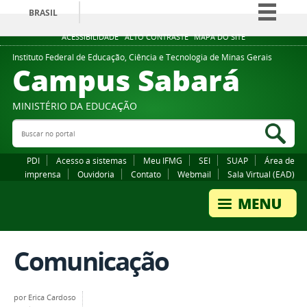
BRASIL
Simplifique!
ACESSIBILIDADE
ALTO CONTRASTE
MAPA DO SITE
Comunica BR
Instituto Federal de Educação, Ciência e Tecnologia de Minas Gerais
Campus Sabará
Participe
Acesso à informação
MINISTÉRIO DA EDUCAÇÃO
Legislação
Buscar no portal
Bus
Canais
PDI
Acesso a sistemas
Meu IFMG
SEI
SUAP
Área de
imprensa
Ouvidoria
Contato
Webmail
Sala Virtual (EAD)
Comunicação
por
Erica Cardoso