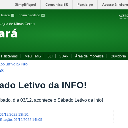
Simplifique!
Comunica BR
Participe
Acesso à infor
 a busca
3
Ir para o rodapé
4
ACESS
ologia de Minas Gerais
ará
 a sistemas
Meu IFMG
SEI
SUAP
Área de imprensa
Ouvidoria
ADO LETIVO DA INFO!
AS
ado Letivo da INFO!
bado, dia 03/12, acontece o Sábado Letivo da Info!
01/12/2022 13h10
,
dificação
:
01/12/2022 14h05