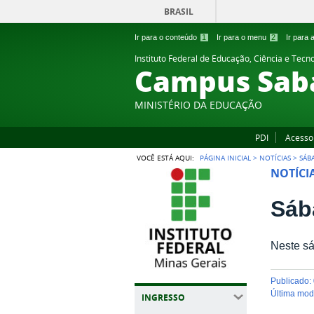
BRASIL
Ir para o conteúdo
1
Ir para o menu
2
Ir para
Instituto Federal de Educação, Ciência e Tecn
Campus Sab
MINISTÉRIO DA EDUCAÇÃO
PDI
Acesso
VOCÊ ESTÁ AQUI:
PÁGINA INICIAL
>
NOTÍCIAS
>
SÁB
NOTÍCI
Sáb
Neste sá
publicado
:
última mo
INGRESSO