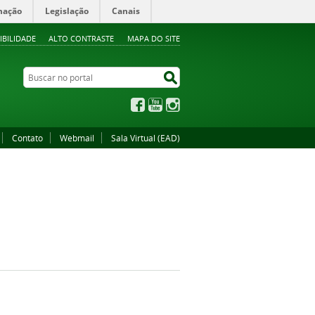
mação
Legislação
Canais
IBILIDADE
ALTO CONTRASTE
MAPA DO SITE
Buscar no portal
Buscar no portal
Facebook
YouTube
Instagram
Contato
Webmail
Sala Virtual (EAD)