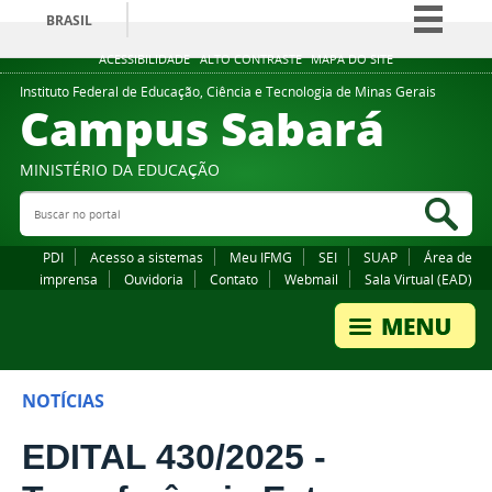
BRASIL
Simplifique!
ACESSIBILIDADE
ALTO CONTRASTE
MAPA DO SITE
Comunica BR
Instituto Federal de Educação, Ciência e Tecnologia de Minas Gerais
Campus Sabará
Participe
Acesso à informação
MINISTÉRIO DA EDUCAÇÃO
Legislação
Buscar no portal
Bus
Canais
PDI
Acesso a sistemas
Meu IFMG
SEI
SUAP
Área de
imprensa
Ouvidoria
Contato
Webmail
Sala Virtual (EAD)
NOTÍCIAS
EDITAL 430/2025 -