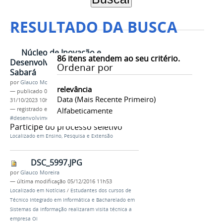
RESULTADO DA BUSCA
Núcleo de Inovação e
86
itens atendem ao seu critério.
Desenvolvimento Empresarial de
Ordenar por
Sabará
por
Glauco Moreira
relevância
—
publicado
06/08/2019
—
última modificação
Data (mais Recente Primeiro)
31/10/2023 10h49
— registrado em:
#NIDES #FEMT2019.2
Alfabeticamente
#desenvolvimentolocal #sabará #ifmgsabará
Participe do processo seletivo
Localizado em
Ensino, Pesquisa e Extensão
DSC_5997.JPG
por
Glauco Moreira
—
última modificação
05/12/2016 11h53
Localizado em
Notícias
/
Estudantes dos cursos de
Técnico Integrado em Informática e Bacharelado em
Sistemas da Informação realizaram visita técnica a
empresa Oi