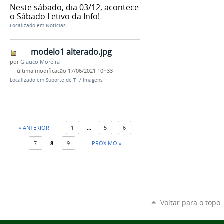
Neste sábado, dia 03/12, acontece
o Sábado Letivo da Info!
Localizado em
Notícias
modelo1 alterado.jpg
por
Glauco Moreira
—
última modificação
17/06/2021 10h33
Localizado em
Suporte de TI
/
Imagens
« ANTERIOR
1
...
5
6
7
8
9
PRÓXIMO »
Voltar para o topo