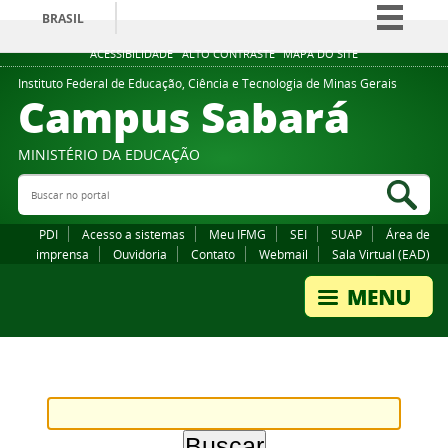
BRASIL
Simplifique!
ACESSIBILIDADE
ALTO CONTRASTE
MAPA DO SITE
Comunica BR
Instituto Federal de Educação, Ciência e Tecnologia de Minas Gerais
Campus Sabará
Participe
Acesso à informação
MINISTÉRIO DA EDUCAÇÃO
Legislação
Buscar no portal
Bus
Canais
PDI
Acesso a sistemas
Meu IFMG
SEI
SUAP
Área de
imprensa
Ouvidoria
Contato
Webmail
Sala Virtual (EAD)