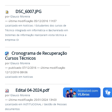
DSC_6007.JPG
por
Glauco Moreira
—
última modificação
05/12/2016 11h57
Localizado em
Notícias
/
Estudantes dos cursos de
Técnico Integrado em Informática e Bacharelado em
Sistemas da Informação realizaram visita técnica a
empresa Oi
Cronograma de Recuperação
Cursos Técnicos
por
Glauco Moreira
—
publicado
07/12/2016
—
última modificação
12/12/2016 08h56
Localizado em
Notícias
Edital 04-2024.pdf
por
Glauco Moreira
—
última modificação
25/01/2024 13h03
Localizado em
INSTITUCIONAL
/
Gestão de Pessoas
documentos