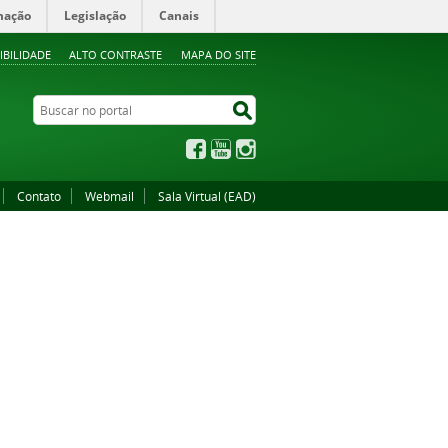
mação
Legislação
Canais
IBILIDADE
ALTO CONTRASTE
MAPA DO SITE
Buscar no portal
Buscar no portal
Facebook
YouTube
Instagram
Contato
Webmail
Sala Virtual (EAD)