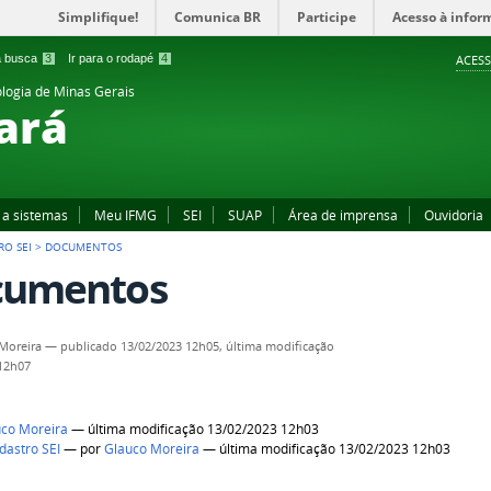
Simplifique!
Comunica BR
Participe
Acesso à infor
 a busca
3
Ir para o rodapé
4
ACESS
ologia de Minas Gerais
ará
 a sistemas
Meu IFMG
SEI
SUAP
Área de imprensa
Ouvidoria
RO SEI
>
DOCUMENTOS
cumentos
Moreira
—
publicado
13/02/2023 12h05,
última modificação
 12h07
uco Moreira
— última modificação 13/02/2023 12h03
dastro SEI
—
por
Glauco Moreira
— última modificação 13/02/2023 12h03