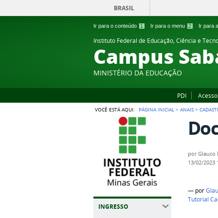
BRASIL
Ir para o conteúdo
1
Ir para o menu
2
Ir para
Instituto Federal de Educação, Ciência e Tecn
Campus Sab
MINISTÉRIO DA EDUCAÇÃO
PDI
Acesso
VOCÊ ESTÁ AQUI:
PÁGINA INICIAL
>
ANAIS
>
CADAST
Do
por
Glauco 
13/02/2023
—
por
Gla
Tutorial Ca
INGRESSO