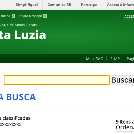
Simplifique!
Comunica BR
Participe
Acesso à infor
 a busca
3
Ir para o rodapé
4
ACESS
ologia de Minas Gerais
a Luzia
Meu IFMG
SUAP
Pág
A BUSCA
 classificadas
9
itens 
xxxxxxxxx
Orden