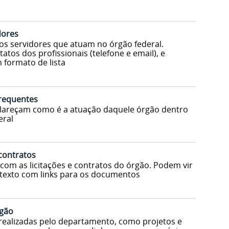
dores
s servidores que atuam no órgão federal.
atos dos profissionais (telefone e email), e
formato de lista
frequentes
clareçam como é a atuação daquele órgão dentro
eral
 contratos
om as licitações e contratos do órgão. Podem vir
 texto com links para os documentos
rgão
 realizadas pelo departamento, como projetos e