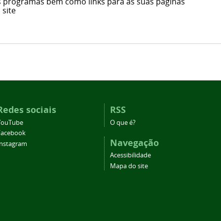
os programas bem como links para as suas páginas
 site
Redes sociais
RSS
YouTube
O que é?
Facebook
Navegação
Instagram
Acessibilidade
Mapa do site