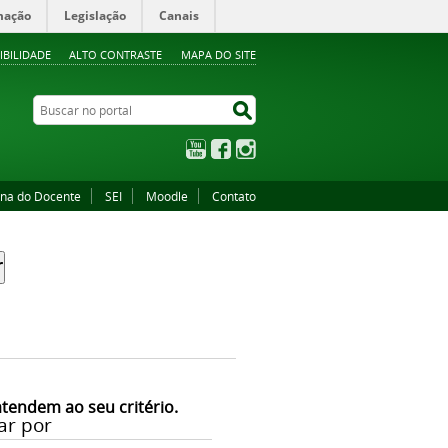
mação
Legislação
Canais
IBILIDADE
ALTO CONTRASTE
MAPA DO SITE
Buscar no portal
Buscar no portal
YouTube
Facebook
Instagram
ina do Docente
SEI
Moodle
Contato
atendem ao seu critério.
ar por