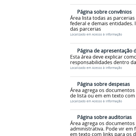
Página sobre convênios
Área lista todas as parceria
federal e demais entidades. 
das parcerias
Localizado em
Acesso à Informação
Página de apresentação 
Esta área deve explicar como
responsabilidades dentro da
Localizado em
Acesso à Informação
Página sobre despesas
Área agrega os documentos 
de lista ou em em texto com
Localizado em
Acesso à Informação
Página sobre auditorias
Área agrega os documentos 
administrativa. Pode vir em
em texto com links para os