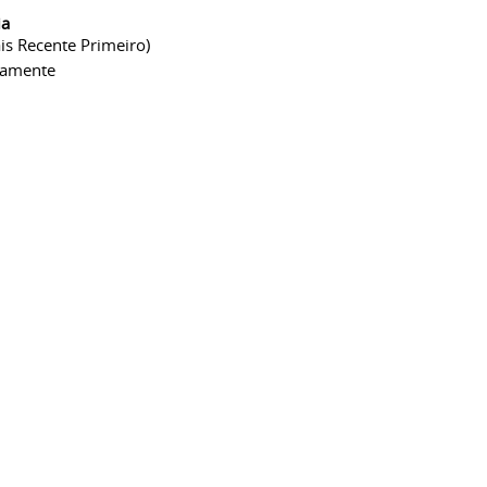
ia
is Recente Primeiro)
camente