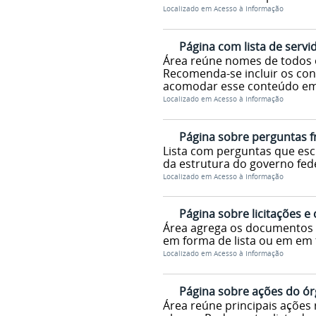
Localizado em
Acesso à Informação
Página com lista de servi
Área reúne nomes de todos o
Recomenda-se incluir os cont
acomodar esse conteúdo em 
Localizado em
Acesso à Informação
Página sobre perguntas 
Lista com perguntas que es
da estrutura do governo fed
Localizado em
Acesso à Informação
Página sobre licitações e
Área agrega os documentos c
em forma de lista ou em em
Localizado em
Acesso à Informação
Página sobre ações do ó
Área reúne principais ações