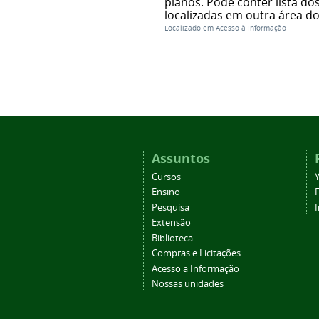
planos. Pode conter lista d
localizadas em outra área do
Localizado em
Acesso à Informação
Assuntos
Cursos
Ensino
Pesquisa
Extensão
Biblioteca
Compras e Licitações
Acesso a Informação
Nossas unidades