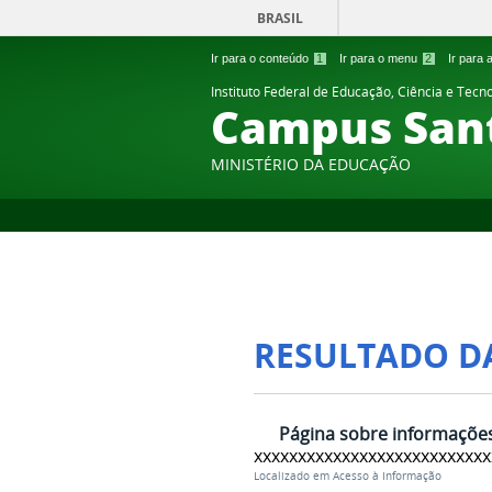
BRASIL
Ir para o conteúdo
1
Ir para o menu
2
Ir para
Instituto Federal de Educação, Ciência e Tecn
Campus Sant
MINISTÉRIO DA EDUCAÇÃO
RESULTADO D
Página sobre informações
xxxxxxxxxxxxxxxxxxxxxxxxxxx
Localizado em
Acesso à Informação