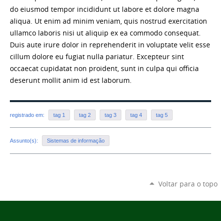
do eiusmod tempor incididunt ut labore et dolore magna
aliqua. Ut enim ad minim veniam, quis nostrud exercitation
ullamco laboris nisi ut aliquip ex ea commodo consequat.
Duis aute irure dolor in reprehenderit in voluptate velit esse
cillum dolore eu fugiat nulla pariatur. Excepteur sint
occaecat cupidatat non proident, sunt in culpa qui officia
deserunt mollit anim id est laborum.
registrado em:
tag 1
tag 2
tag 3
tag 4
tag 5
Assunto(s):
Sistemas de informação
Voltar para o topo