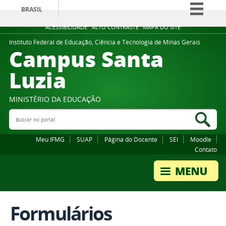
BRASIL
Simplifique!
ACESSIBILIDADE
ALTO CONTRASTE
MAPA DO SITE
Comunica BR
Instituto Federal de Educação, Ciência e Tecnologia de Minas Gerais
Campus Santa
Participe
Luzia
Acesso à informação
Legislação
MINISTÉRIO DA EDUCAÇÃO
Canais
Buscar no portal
Bus
Meu IFMG
SUAP
Página do Docente
SEI
Moodle
Contato
Formulários