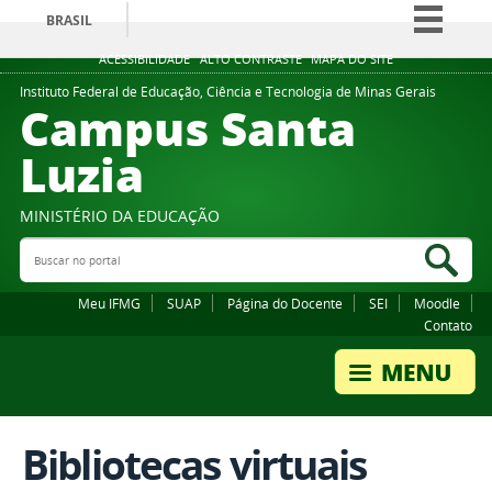
BRASIL
Simplifique!
ACESSIBILIDADE
ALTO CONTRASTE
MAPA DO SITE
Comunica BR
Instituto Federal de Educação, Ciência e Tecnologia de Minas Gerais
Campus Santa
Participe
Luzia
Acesso à informação
Legislação
MINISTÉRIO DA EDUCAÇÃO
Canais
Buscar no portal
Bus
Meu IFMG
SUAP
Página do Docente
SEI
Moodle
Contato
Bibliotecas virtuais