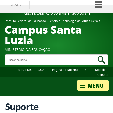
BRASIL
Simplifique!
ACESSIBILIDADE
ALTO CONTRASTE
MAPA DO SITE
Comunica BR
Instituto Federal de Educação, Ciência e Tecnologia de Minas Gerais
Campus Santa
Participe
Luzia
Acesso à informação
Legislação
MINISTÉRIO DA EDUCAÇÃO
Canais
Buscar no portal
Bus
Meu IFMG
SUAP
Página do Docente
SEI
Moodle
Contato
Suporte