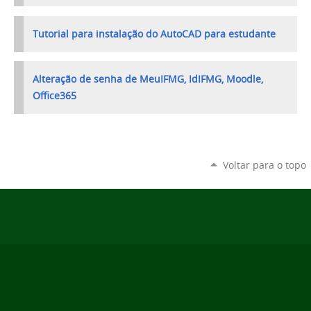
Tutorial para instalação do
AutoCAD
para estudante
Alteração de senha de MeuIFMG, IdIFMG, Moodle,
Office365
Voltar para o topo