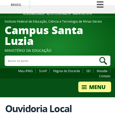
BRASIL
Simplifique!
ACESSIBILIDADE
ALTO CONTRASTE
MAPA DO SITE
Comunica BR
Instituto Federal de Educação, Ciência e Tecnologia de Minas Gerais
Campus Santa
Participe
Luzia
Acesso à informação
Legislação
MINISTÉRIO DA EDUCAÇÃO
Canais
Buscar no portal
Bus
Meu IFMG
SUAP
Página do Docente
SEI
Moodle
Contato
Ouvidoria Local