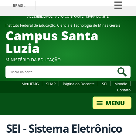
BRASIL
Simplifique!
ACESSIBILIDADE
ALTO CONTRASTE
MAPA DO SITE
Comunica BR
Instituto Federal de Educação, Ciência e Tecnologia de Minas Gerais
Campus Santa
Participe
Luzia
Acesso à informação
Legislação
MINISTÉRIO DA EDUCAÇÃO
Canais
Buscar no portal
Bus
Meu IFMG
SUAP
Página do Docente
SEI
Moodle
Contato
SEI - Sistema Eletrônico