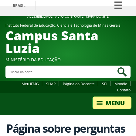
BRASIL
Simplifique!
ACESSIBILIDADE
ALTO CONTRASTE
MAPA DO SITE
Comunica BR
Instituto Federal de Educação, Ciência e Tecnologia de Minas Gerais
Campus Santa
Participe
Luzia
Acesso à informação
Legislação
MINISTÉRIO DA EDUCAÇÃO
Canais
Buscar no portal
Bus
Meu IFMG
SUAP
Página do Docente
SEI
Moodle
Contato
Página sobre perguntas