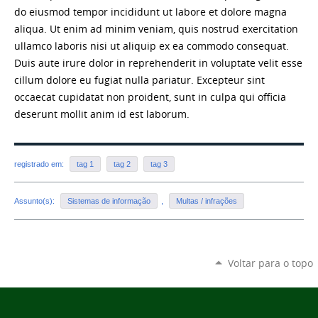
do eiusmod tempor incididunt ut labore et dolore magna
aliqua. Ut enim ad minim veniam, quis nostrud exercitation
ullamco laboris nisi ut aliquip ex ea commodo consequat.
Duis aute irure dolor in reprehenderit in voluptate velit esse
cillum dolore eu fugiat nulla pariatur. Excepteur sint
occaecat cupidatat non proident, sunt in culpa qui officia
deserunt mollit anim id est laborum.
registrado em:
tag 1
tag 2
tag 3
Assunto(s):
Sistemas de informação
,
Multas / infrações
Voltar para o topo