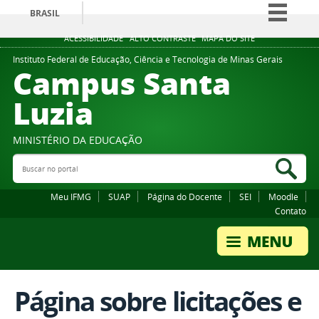
BRASIL
Simplifique!
ACESSIBILIDADE
ALTO CONTRASTE
MAPA DO SITE
Comunica BR
Instituto Federal de Educação, Ciência e Tecnologia de Minas Gerais
Campus Santa
Participe
Luzia
Acesso à informação
Legislação
MINISTÉRIO DA EDUCAÇÃO
Canais
Buscar no portal
Bus
Meu IFMG
SUAP
Página do Docente
SEI
Moodle
Contato
Página sobre licitações e